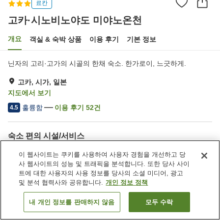
료칸
고카·시노비노야도 미야노온천
개요
객실 & 숙박 상품
이용 후기
기본 정보
닌자의 고리·고가의 시골의 한채 숙소. 한가로이, 느긋하게.
고카, 시가, 일본
지도에서 보기
훌륭함
이용 후기
52
건
4.5
숙소 편의 시설/서비스
주차장
사우나
이 웹사이트는 쿠키를 사용하여 사용자 경험을 개선하고 당
스파 / 미용실
자동판매기
사 웹사이트의 성능 및 트래픽을 분석합니다. 또한 당사 사이
트에 대한 사용자의 사용 정보를 당사의 소셜 미디어, 광고
및 분석 협력사와 공유합니다.
개인 정보 정책
홈
일본
시가
고카
고카·시노비노야도 미야노온천
내 개인 정보를 판매하지 않음
모두 수락
객실 보기