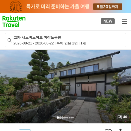
to
top
page
NEW
고카·시노비노야도 미야노온천
2026-08-21
-
2026-08-22
|
숙박 인원 2명
|
1개
40