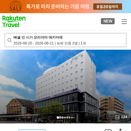
to
top
page
NEW
베셀 인 시가 모리야마 에키마에
2026-08-20
-
2026-08-21
|
숙박 인원 2명
|
1개
124