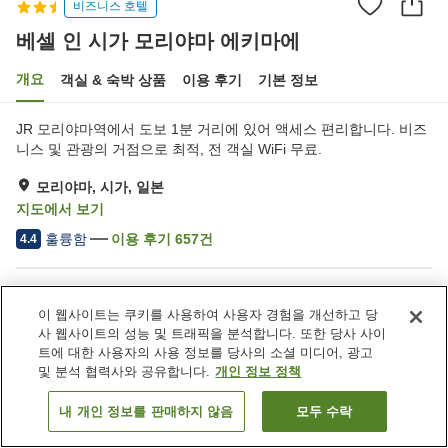
비즈니스 호텔
베셀 인 시가 모리야마 에키마에
개요
객실 & 숙박 상품
이용 후기
기본 정보
JR 모리야마역에서 도보 1분 거리에 있어 액세스 편리합니다. 비즈
니스 및 관광의 거점으로 최적, 전 객실 WiFi 무료.
모리야마, 시가, 일본
지도에서 보기
훌륭함
이용 후기
657
건
4.4
숙소 편의 시설/서비스
이 웹사이트는 쿠키를 사용하여 사용자 경험을 개선하고 당
주차장
자동판매기
사 웹사이트의 성능 및 트래픽을 분석합니다. 또한 당사 사이
세탁 (유료)
드라이클리닝
트에 대한 사용자의 사용 정보를 당사의 소셜 미디어, 광고
및 분석 협력사와 공유합니다.
개인 정보 정책
홈
일본
시가
모리야마
베셀 인 시가 모리야마 에키마에
내 개인 정보를 판매하지 않음
모두 수락
객실 보기