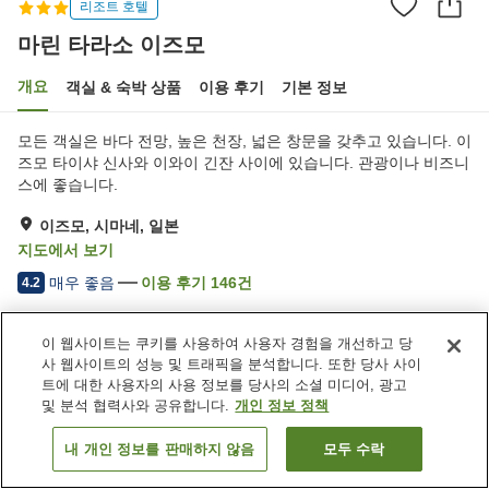
리조트 호텔
마린 타라소 이즈모
개요
객실 & 숙박 상품
이용 후기
기본 정보
모든 객실은 바다 전망, 높은 천장, 넓은 창문을 갖추고 있습니다. 이
즈모 타이샤 신사와 이와이 긴잔 사이에 있습니다. 관광이나 비즈니
스에 좋습니다.
이즈모, 시마네, 일본
지도에서 보기
매우 좋음
이용 후기
146
건
4.2
이 웹사이트는 쿠키를 사용하여 사용자 경험을 개선하고 당
숙소 편의 시설/서비스
사 웹사이트의 성능 및 트래픽을 분석합니다. 또한 당사 사이
주차장
수영장
트에 대한 사용자의 사용 정보를 당사의 소셜 미디어, 광고
레스토랑
자동판매기
및 분석 협력사와 공유합니다.
개인 정보 정책
내 개인 정보를 판매하지 않음
모두 수락
객실 보기
홈
일본
시마네
이즈모
마린 타라소 이즈모