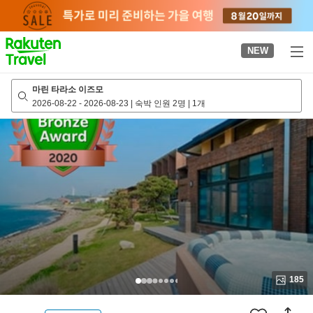
to
top
page
NEW
마린 타라소 이즈모
2026-08-22
-
2026-08-23
|
숙박 인원 2명
|
1개
185