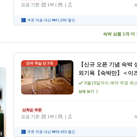
요금 기준:
1
박
|
|
쿠폰 적용 대상
₩41,690
할인
숙박 상품
1
개 더
잔여 객실 단
3
개
【신규 오픈 기념 숙박 
외기욕【숙박만】＜이즈모시
음)]
8월19일
까지 예약 무료 취
상세 보기
선착순 쿠폰
요금 기준:
1
박
|
|
쿠폰 적용 대상
₩38,463
할인
3