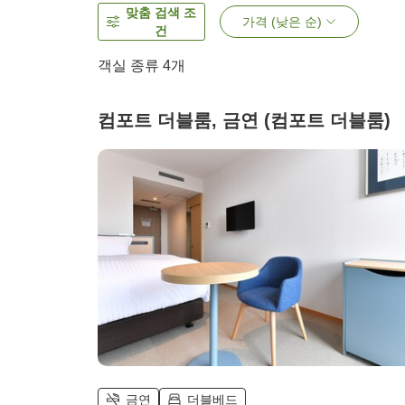
맞춤 검색 조
가격 (낮은 순)
건
객실 종류
4
개
컴포트 더블룸, 금연 (컴포트 더블룸)
금연
더블베드