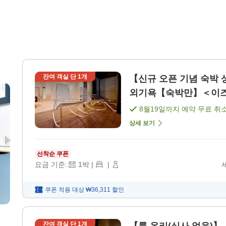
잔여 객실 단
1
개
【신규 오픈 기념 숙박 
외기욕【숙박만】＜이즈모시
음)]
8월19일
까지 예약 무료 취
상세 보기
선착순 쿠폰
요금 기준:
1
박
|
|
쿠폰 적용 대상
₩36,311
할인
잔여 객실 단
1
개