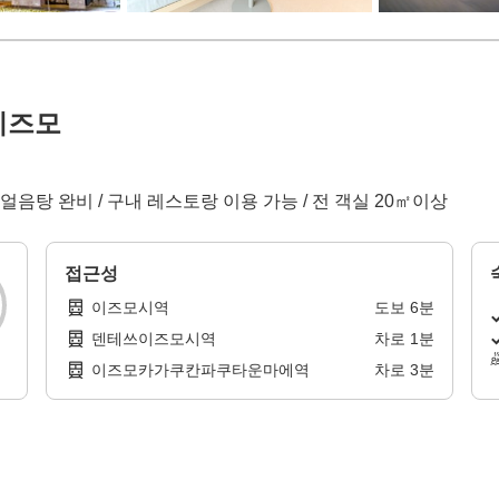
이즈모
, 얼음탕 완비 / 구내 레스토랑 이용 가능 / 전 객실 20㎡이상
접근성
이즈모시역
도보
6
분
덴테쓰이즈모시역
차로
1
분
이즈모카가쿠칸파쿠타운마에역
차로
3
분