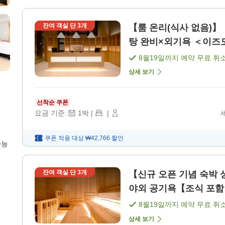
잔여 객실 단
3
개
【룸 온리(식사 없음)
탕 완비×외기욕 ＜이즈모시
8월19일
까지 예약 무료 취
상세 보기
선착순 쿠폰
요금 기준:
1
박
|
|
쿠폰 적용 대상
₩42,766
할인
가능
잔여 객실 단
3
개
【신규 오픈 기념 숙박 
야외 공기욕【조식 포함
8월19일
까지 예약 무료 취
상세 보기