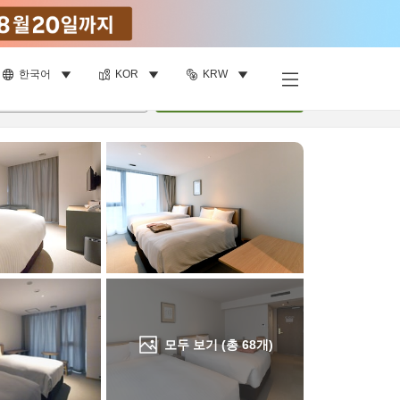
한국어
KOR
KRW
객실 보기
명
•
객실
1
개
검색
모두 보기 (총
68
개)