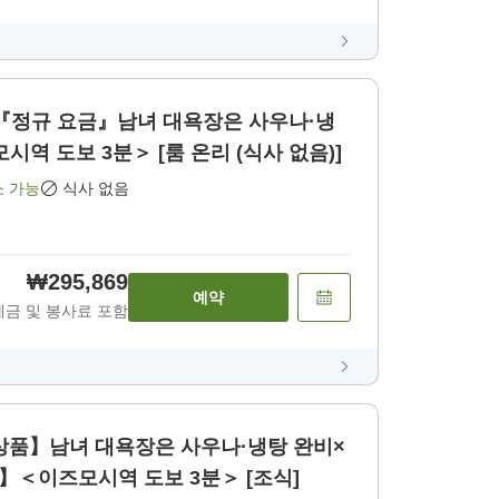
】『정규 요금』남녀 대욕장은 사우나·냉
역 도보 3분＞ [룸 온리 (식사 없음)]
소 가능
식사 없음
₩295,869
예약
세금 및 봉사료 포함
상품】남녀 대욕장은 사우나·냉탕 완비×
】＜이즈모시역 도보 3분＞ [조식]