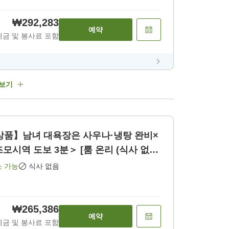
₩292,283
예약
세금 및 봉사료 포함
 보기
상품】남녀 대욕장은 사우나·냉탕 완비×
역 도보 3분＞ [룸 온리 (식사 없
소 가능
식사 없음
₩265,386
예약
세금 및 봉사료 포함