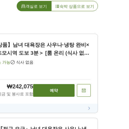
객실로 보기
숙박 상품으로 보기
상품】남녀 대욕장은 사우나·냉탕 완비×
역 도보 3분＞ [룸 온리 (식사 없
소 가능
식사 없음
₩242,075
예약
세금 및 봉사료 포함