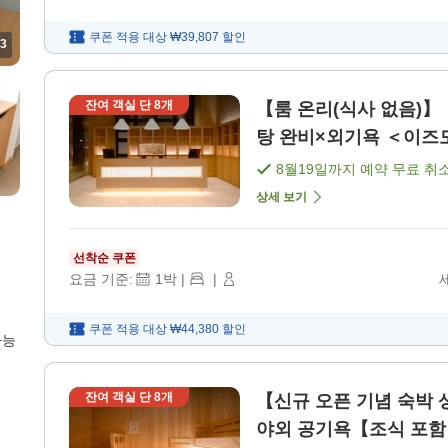
쿠폰 적용 대상
₩39,807
할인
3
잔여 객실 단
8
개
【룸 온리(식사 없음)
탕 완비×외기욕 ＜이즈모시
8월19일
까지 예약 무료 취
상세 보기
선착순 쿠폰
요금 기준:
1
박
|
|
쿠폰 적용 대상
₩44,380
할인
가능
잔여 객실 단
8
개
【신규 오픈 기념 숙박 
야외 공기욕【조식 포함