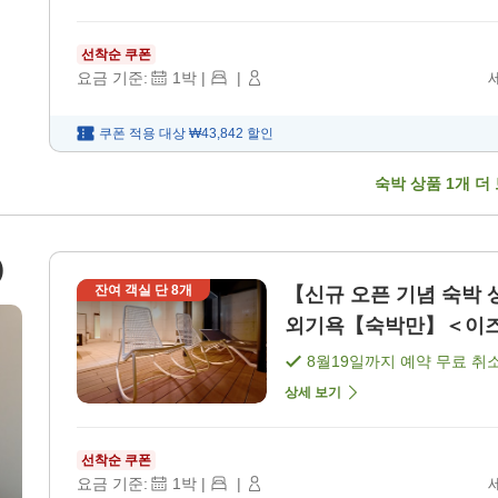
선착순 쿠폰
요금 기준:
1
박
|
|
쿠폰 적용 대상
₩43,842
할인
숙박 상품
1
개 더
)
잔여 객실 단
8
개
【신규 오픈 기념 숙박 
외기욕【숙박만】＜이즈모시
음)]
8월19일
까지 예약 무료 취
상세 보기
선착순 쿠폰
요금 기준:
1
박
|
|