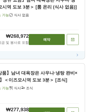
】『정규 요금』남녀 대욕장은 사우나·냉
역 도보 3분＞ [룸 온리 (식사 없음)]
소 가능
식사 없음
₩268,972
예약
세금 및 봉사료 포함
상품】남녀 대욕장은 사우나·냉탕 완비×
】＜이즈모시역 도보 3분＞ [조식]
소 가능
식사
조식
₩277,938