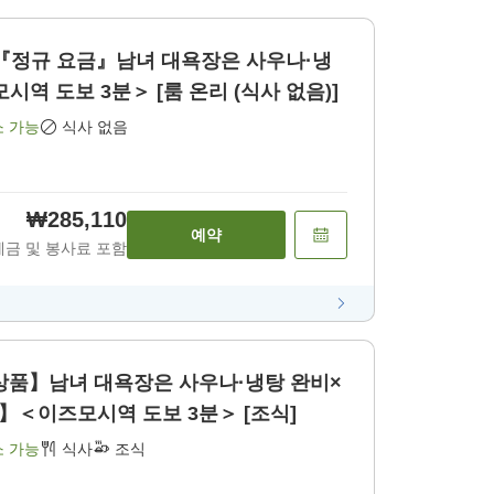
】『정규 요금』남녀 대욕장은 사우나·냉
역 도보 3분＞ [룸 온리 (식사 없음)]
소 가능
식사 없음
₩285,110
예약
세금 및 봉사료 포함
상품】남녀 대욕장은 사우나·냉탕 완비×
】＜이즈모시역 도보 3분＞ [조식]
소 가능
식사
조식