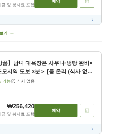
예약
세금 및 봉사료 포함
 보기
상품】남녀 대욕장은 사우나·냉탕 완비×
역 도보 3분＞ [룸 온리 (식사 없
소 가능
식사 없음
₩256,420
예약
세금 및 봉사료 포함