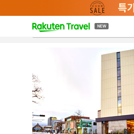
t
NEW
개요
객실 & 숙박 상품
이용 후기
편의 시설/서비스
o
p
P
a
g
e
_
s
e
a
r
c
h