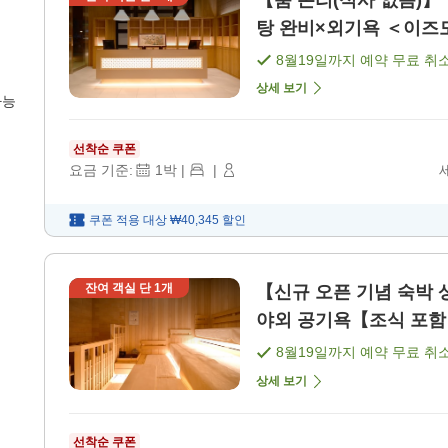
【룸 온리(식사 없음)
탕 완비×외기욕 ＜이즈모시
8월19일
까지 예약 무료 취
상세 보기
가능
선착순 쿠폰
요금 기준:
1
박
|
|
쿠폰 적용 대상
₩40,345
할인
잔여 객실 단
1
개
【신규 오픈 기념 숙박 
야외 공기욕【조식 포함
8월19일
까지 예약 무료 취
상세 보기
선착순 쿠폰