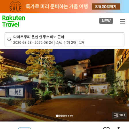
to
top
page
NEW
다마쓰쿠리 온센 엔무스비노 곤야
2026-08-23
-
2026-08-24
|
숙박 인원 2명
|
1개
103