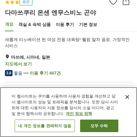
료칸
다마쓰쿠리 온센 엔무스비노 곤야
개요
객실 & 숙박 상품
이용 후기
기본 정보
새롭게 리노베이션 된 여성 전용 대욕탕! 웰컴 말차 음료. 가정적인
서비스
마쓰에, 시마네, 일본
지도에서 보기
좋음
이용 후기
407
건
3.8
숙소 편의 시설/서비스
이 웹사이트는 쿠키를 사용하여 사용자 경험을 개선하고 당
주차장
스파 / 미용실
사 웹사이트의 성능 및 트래픽을 분석합니다. 또한 당사 사이
라운지
자동판매기
트에 대한 사용자의 사용 정보를 당사의 소셜 미디어, 광고
및 분석 협력사와 공유합니다.
개인 정보 정책
홈
일본
시마네
마쓰에
다마쓰쿠리 온센 엔무스비노 곤야
내 개인 정보를 판매하지 않음
모두 수락
객실 보기