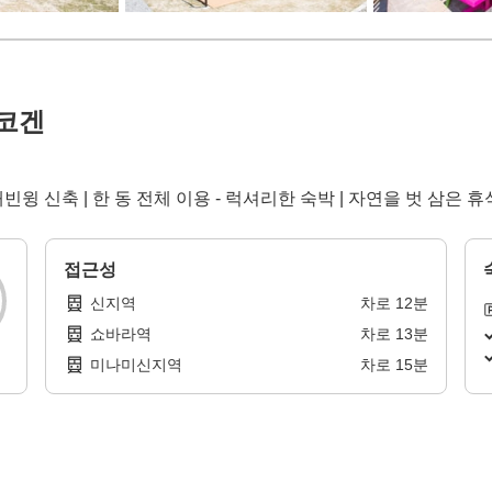
코겐
빈윙 신축 | 한 동 전체 이용 - 럭셔리한 숙박 | 자연을 벗 삼은 휴
접근성
신지역
차로
12
분
쇼바라역
차로
13
분
미나미신지역
차로
15
분