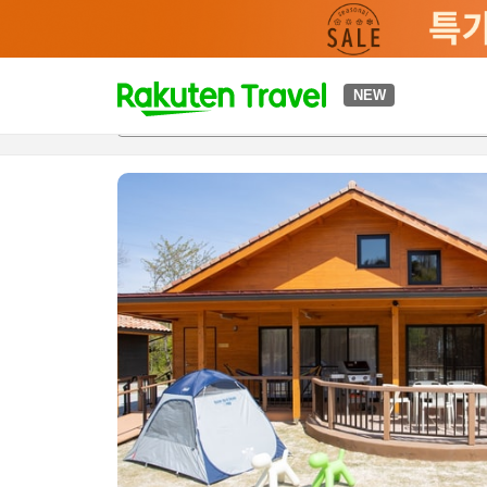
t
NEW
개요
객실 & 숙박 상품
이용 후기
편의 시설/서비스
o
p
P
a
g
e
_
s
e
a
r
c
h