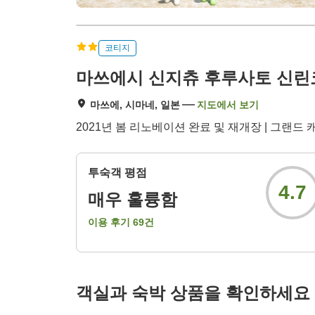
코티지
마쓰에시 신지츄 후루사토 신린
마쓰에, 시마네, 일본
지도에서 보기
2021년 봄 리노베이션 완료 및 재개장 | 그랜드 캐
투숙객 평점
4.7
매우 훌륭함
이용 후기
69
건
객실과 숙박 상품을 확인하세요