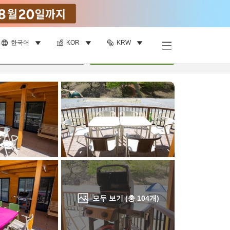
한국어
KOR
KRW
객실 보기
명
•
객실
1
개
검색
모두 보기 (총
104
개)