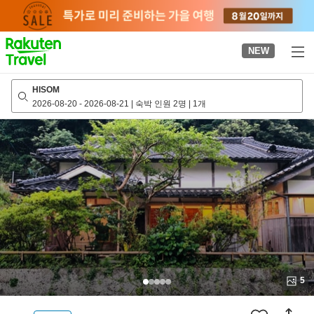
to
top
page
NEW
HISOM
2026-08-20
-
2026-08-21
|
숙박 인원 2명
|
1개
5