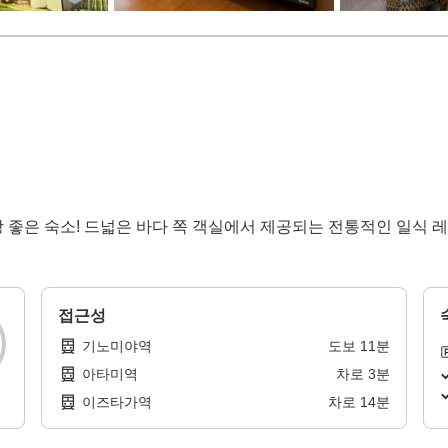
 좋은 숙소! 드넓은 바다 쪽 객실에서 제공되는 전통적인 일식
접근성
기노미야역
도보
11
분
아타미역
차로
3
분
이즈타가역
차로
14
분