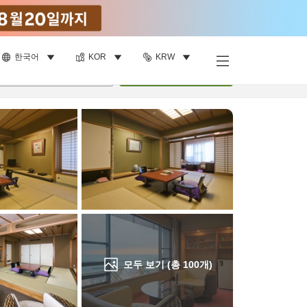
한국어
KOR
KRW
객실 보기
명
•
객실
1
개
검색
모두 보기 (총
100
개)