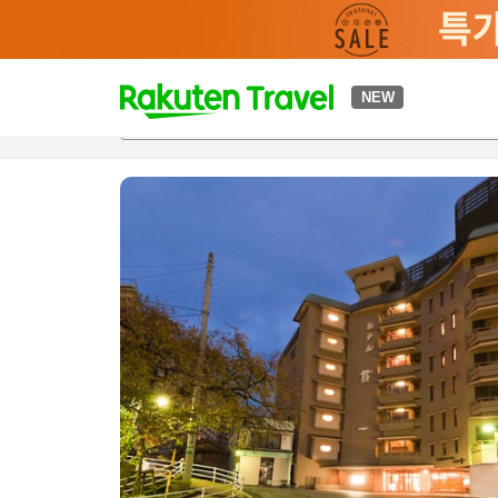
t
NEW
개요
객실 & 숙박 상품
이용 후기
편의 시설/서비스
o
p
P
a
g
e
_
s
e
a
r
c
h