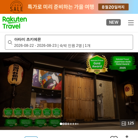
to
top
page
NEW
아타미 츠키에몬
2026-08-22
-
2026-08-23
|
숙박 인원 2명
|
1개
125