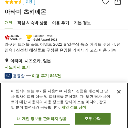
료칸
아타미 츠키에몬
개요
객실 & 숙박 상품
이용 후기
기본 정보
라쿠텐 트래블 골드 어워드 2022 & 일본식 숙소 어워드 수상 - 5년
연속 | 신선한 해산물로 구성된 유명한 가이세키 코스 이용 가능
아타미, 시즈오카, 일본
지도에서 보기
훌륭함
이용 후기
846
건
4.4
이 웹사이트는 쿠키를 사용하여 사용자 경험을 개선하고 당
숙소 편의 시설/서비스
사 웹사이트의 성능 및 트래픽을 분석합니다. 또한 당사 사이
주차장
레스토랑
트에 대한 사용자의 사용 정보를 당사의 소셜 미디어, 광고
상점
노천탕 (온천)
및 분석 협력사와 공유합니다.
개인 정보 정책
내 개인 정보를 판매하지 않음
모두 수락
객실 보기
홈
일본
시즈오카
아타미
아타미 츠키에몬