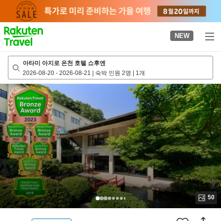
to
top
page
NEW
아타미 아지로 온천 호텔 쇼후엔
2026-08-20
-
2026-08-21
|
숙박 인원 2명
|
1개
50