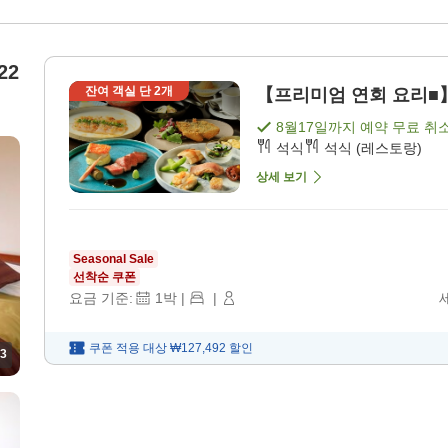
22
잔여 객실 단
2
개
【프리미엄 연회 요리■】기
8월17일
까지 예약 무료 취
석식
석식 (레스토랑)
상세 보기
Seasonal Sale
선착순 쿠폰
요금 기준:
1
박
|
|
쿠폰 적용 대상
₩127,492
할인
3