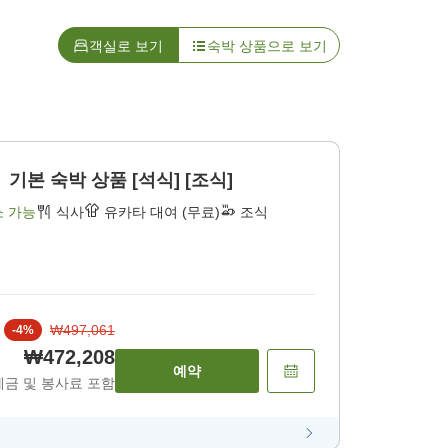
객실로 보기
숙박 상품으로 보기
본 숙박 상품 [석식] [조식]
소 가능
식사
유카타 대여 (무료)
조식
₩497,061
-
4
%
₩472,208
예약
세금 및 봉사료 포함