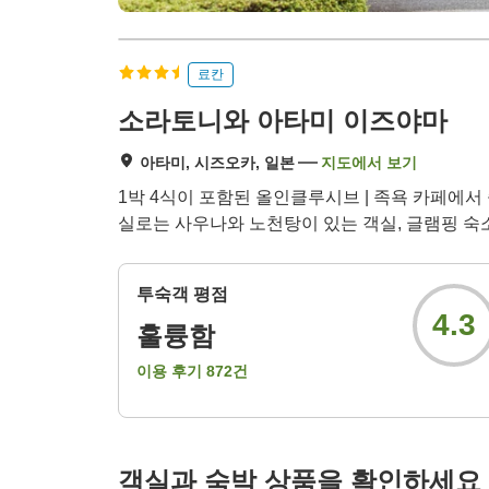
료칸
소라토니와 아타미 이즈야마
아타미, 시즈오카, 일본
지도에서 보기
1박 4식이 포함된 올인클루시브 | 족욕 카페에서 
실로는 사우나와 노천탕이 있는 객실, 글램핑 숙
투숙객 평점
4.3
훌륭함
이용 후기
872
건
객실과 숙박 상품을 확인하세요