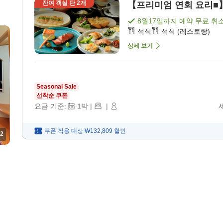
잔여 객실 단
2
개
【프리미엄 연회 요리■】기
8월17일
까지 예약 무료 취
석식
석식 (레스토랑)
상세 보기
Seasonal Sale
선착순 쿠폰
요금 기준:
1
박
|
|
쿠폰 적용 대상
₩132,809
할인
2