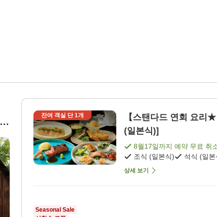
잔여 객실 단
1
개
【스탠다드 연회 요리★】
양식
(일본식)]
원
8월17일
까지 예약 무료 취
조식 (일본식)
석식 (일본
상세 보기
Seasonal Sale