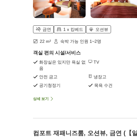
금연
1 x 킹베드
오션뷰
22 m²
숙박 가능 인원 1~2명
객실 편의 시설/서비스
화장실은 있지만 욕실 없
TV
음
안전 금고
냉장고
공기청정기
목욕 수건
상세 보기
컴포트 재패니즈룸, 오션뷰, 금연 (【