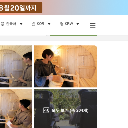
한국어
KOR
KRW
객실 보기
명
•
객실
1
개
검색
모두 보기 (총
204
개)