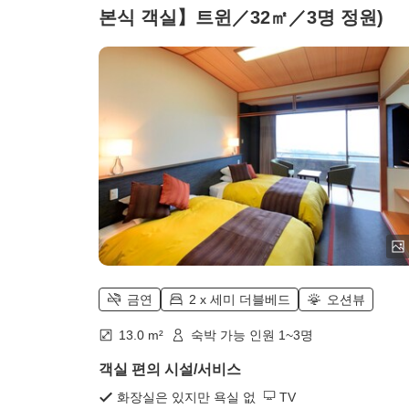
본식 객실】트윈／32㎡／3명 정원)
금연
2 x 세미 더블베드
오션뷰
13.0 m²
숙박 가능 인원 1~3명
객실 편의 시설/서비스
화장실은 있지만 욕실 없
TV