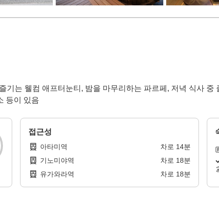
즐기는 웰컴 애프터눈티, 밤을 마무리하는 파르페, 저녁 식사 중 즐
소 등이 있음
접근성
아타미역
차로
14
분
기노미야역
차로
18
분
유가와라역
차로
18
분