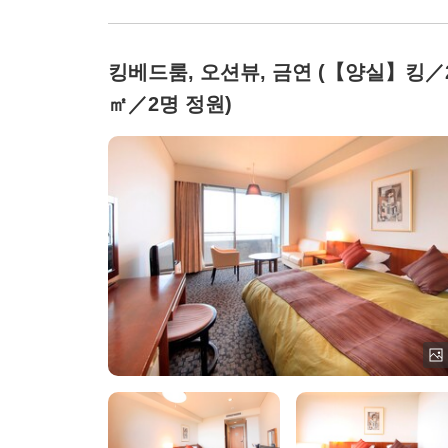
킹베드룸, 오션뷰, 금연 (【양실】킹／
㎡／2명 정원)