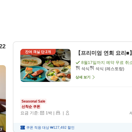
22
잔여 객실 단
2
개
【프리미엄 연회 요리■】기
8월17일
까지 예약 무료 취
석식
석식 (레스토랑)
상세 보기
Seasonal Sale
선착순 쿠폰
요금 기준:
1
박
|
|
쿠폰 적용 대상
₩127,492
할인
3