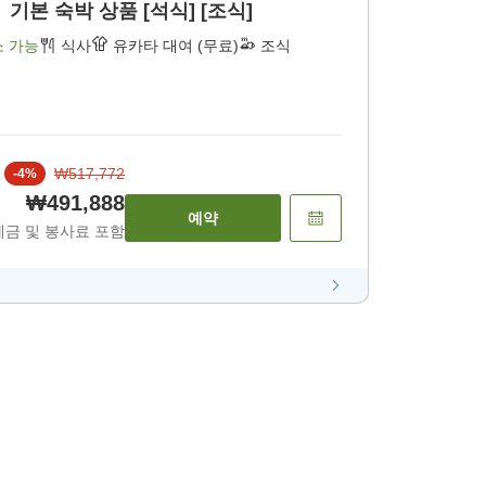
본 숙박 상품 [석식] [조식]
소 가능
식사
유카타 대여 (무료)
조식
₩517,772
-
4
%
₩491,888
예약
세금 및 봉사료 포함