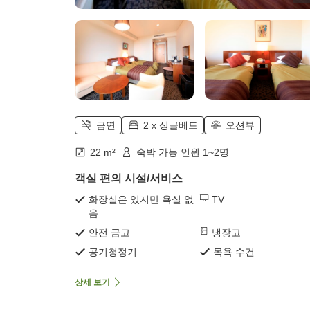
금연
2 x 싱글베드
오션뷰
22 m²
숙박 가능 인원 1~2명
객실 편의 시설/서비스
화장실은 있지만 욕실 없
TV
음
안전 금고
냉장고
공기청정기
목욕 수건
상세 보기