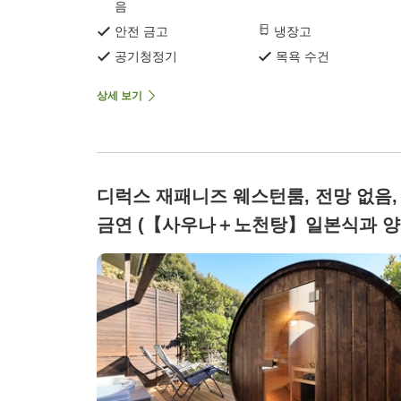
음
안전 금고
냉장고
공기청정기
목욕 수건
상세 보기
디럭스 재패니즈 웨스턴룸, 전망 없음,
금연 (【사우나＋노천탕】일본식과 
혼합 객실 트윈／45평방미터／4명 정
※금연)