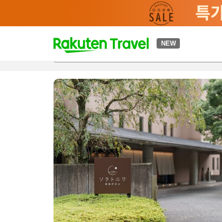
t
NEW
개요
객실 & 숙박 상품
이용 후기
하이라이트
편의 시설/
o
p
P
a
g
e
_
s
e
a
r
c
h