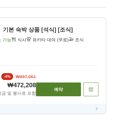
본 숙박 상품 [석식] [조식]
소 가능
식사
유카타 대여 (무료)
조식
₩497,061
-
4
%
₩472,208
예약
세금 및 봉사료 포함