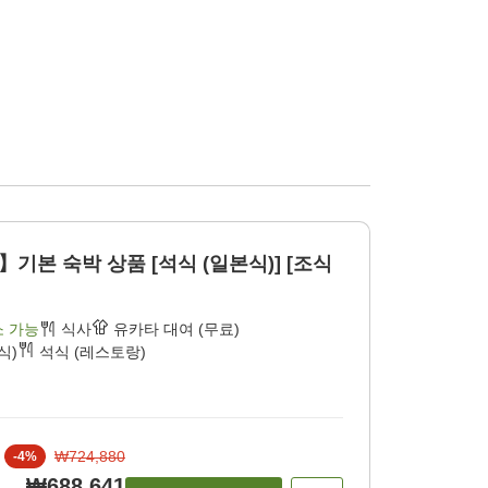
기본 숙박 상품 [석식 (일본식)] [조식
소 가능
식사
유카타 대여 (무료)
식)
석식 (레스토랑)
₩724,880
-
4
%
₩688,641