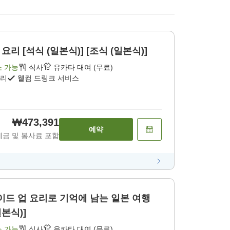
리 [석식 (일본식)] [조식 (일본식)]
소 가능
식사
유카타 대여 (무료)
요리
웰컴 드링크 서비스
₩473,391
예약
세금 및 봉사료 포함
드 업 요리로 기억에 남는 일본 여행
일본식)]
소 가능
식사
유카타 대여 (무료)