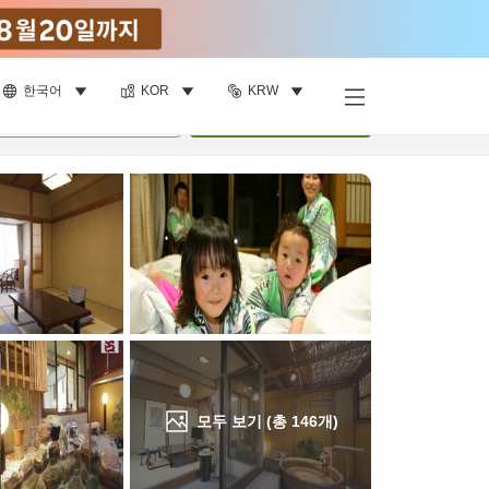
한국어
KOR
KRW
객실 보기
명
•
객실
1
개
검색
모두 보기 (총
146
개)