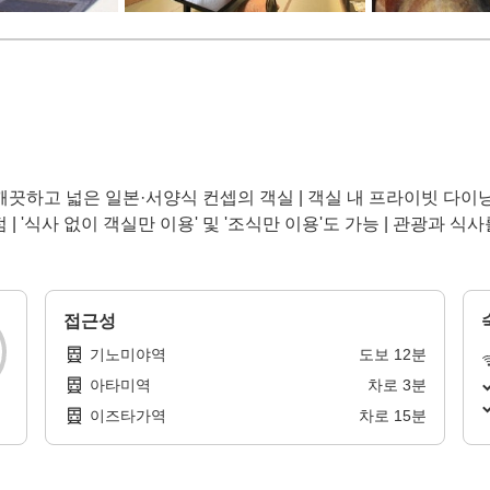
 | 깨끗하고 넓은 일본·서양식 컨셉의 객실 | 객실 내 프라이빗 다이
 4.8점 | '식사 없이 객실만 이용' 및 '조식만 이용'도 가능 | 관광과
접근성
기노미야역
도보
12
분
아타미역
차로
3
분
이즈타가역
차로
15
분