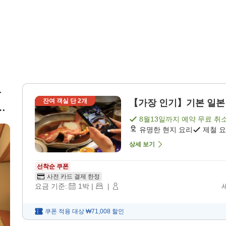
-
잔여 객실 단
2
개
【가장 인기】기본 일본 요
본
8월13일
까지 예약 무료 취
유명한 현지 요리
제철 
상세 보기
선착순 쿠폰
사전 카드 결제 한정
요금 기준:
1
박
|
|
쿠폰 적용 대상
₩71,008
할인