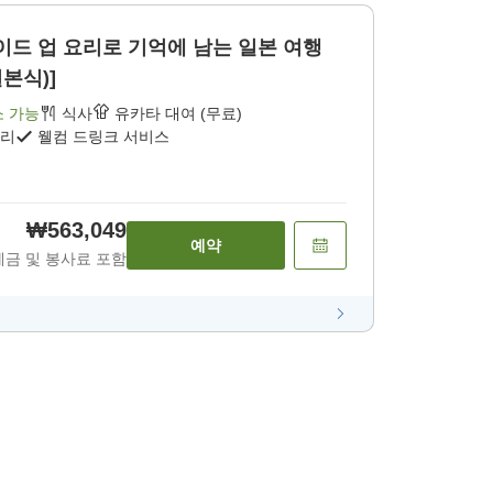
드 업 요리로 기억에 남는 일본 여행
일본식)]
소 가능
식사
유카타 대여 (무료)
요리
웰컴 드링크 서비스
₩563,049
예약
세금 및 봉사료 포함