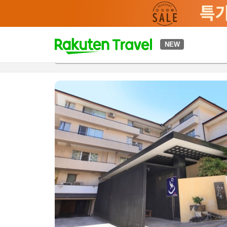
t
NEW
개요
객실 & 숙박 상품
이용 후기
편의 시설/서비스
o
p
P
a
g
e
_
s
e
a
r
c
h