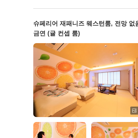
슈페리어 재패니즈 웨스턴룸, 전망 없음
금연 (귤 컨셉 룸)