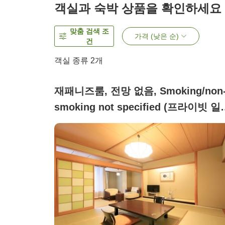
객실과 숙박 상품을 확인하세요
맞춤 검색 조
가격 (낮은 순)
건
객실 종류
2
개
재패니즈룸, 전망 없음, Smoking/non
smoking not specified (프라이빗 일
식 방)