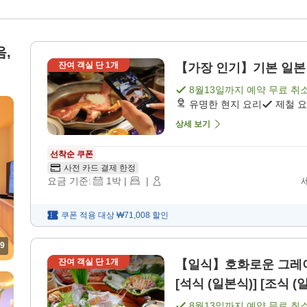
,
잔여 객실 단
1
개
【가장 인기】기본 일본 요
8월13일
까지 예약 무료 취
유명한 현지 요리
제철 
상세 보기
선착순 쿠폰
사전 카드 결제 한정
요금 기준:
1
박
|
|
쿠폰 적용 대상
₩71,008
할인
9
잔여 객실 단
1
개
【일식】호화로운 그레이
[석식 (일본식)] [조식 (
8월13일
까지 예약 무료 취