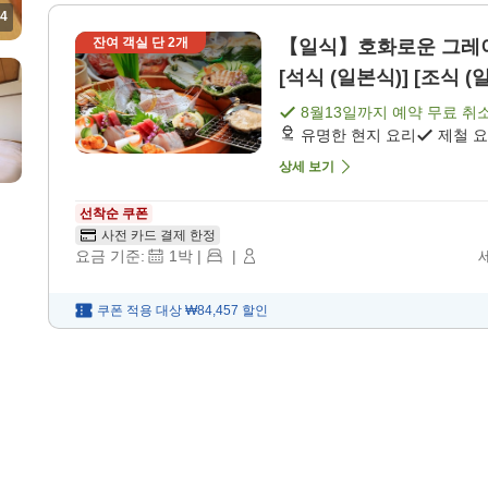
4
잔여 객실 단
2
개
【일식】호화로운 그레이
[석식 (일본식)] [조식 (
8월13일
까지 예약 무료 취
유명한 현지 요리
제철 
상세 보기
선착순 쿠폰
사전 카드 결제 한정
요금 기준:
1
박
|
|
쿠폰 적용 대상
₩84,457
할인