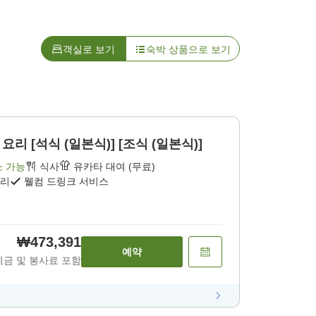
객실로 보기
숙박 상품으로 보기
리 [석식 (일본식)] [조식 (일본식)]
소 가능
식사
유카타 대여 (무료)
요리
웰컴 드링크 서비스
₩473,391
예약
세금 및 봉사료 포함