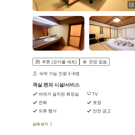
푸톤 (요이불 세트)
전망 없음
숙박 가능 인원 1~6명
객실 편의 시설/서비스
비데가 설치된 화장실
TV
전화
옷장
의류 행거
안전 금고
상세 보기