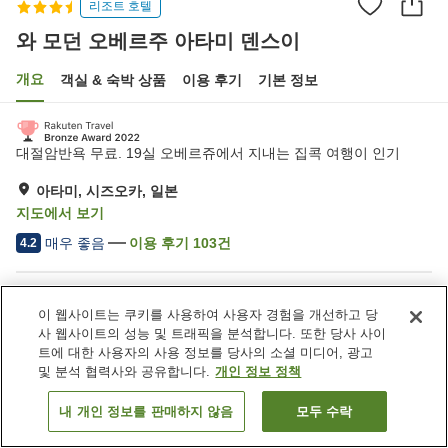
리조트 호텔
와 모던 오베르주 아타미 덴스이
개요
객실 & 숙박 상품
이용 후기
기본 정보
대절암반욕 무료. 19실 오베르쥬에서 지내는 집콕 여행이 인기
아타미, 시즈오카, 일본
지도에서 보기
매우 좋음
이용 후기
103
건
4.2
숙소 편의 시설/서비스
이 웹사이트는 쿠키를 사용하여 사용자 경험을 개선하고 당
주차장
제트 욕조
사 웹사이트의 성능 및 트래픽을 분석합니다. 또한 당사 사이
암반욕
자동판매기
트에 대한 사용자의 사용 정보를 당사의 소셜 미디어, 광고
및 분석 협력사와 공유합니다.
개인 정보 정책
홈
일본
시즈오카
아타미
와 모던 오베르주 아타미 덴스이
내 개인 정보를 판매하지 않음
모두 수락
객실 보기