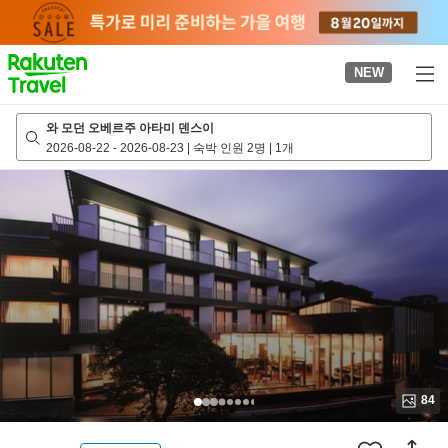
to
top
page
NEW
와 모던 오베르주 아타미 덴스이
2026-08-22
-
2026-08-23
|
숙박 인원 2명
|
1개
84