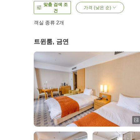
맞춤 검색 조
가격 (낮은 순)
건
객실 종류
2
개
트윈룸, 금연