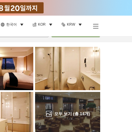
한국어
KOR
KRW
객실 보기
명
•
객실
1
개
검색
모두 보기 (총
14
개)