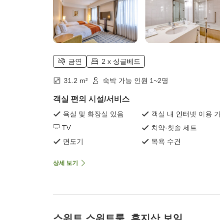
금연
2 x 싱글베드
31.2 m²
숙박 가능 인원 1~2명
객실 편의 시설/서비스
욕실 및 화장실 있음
객실 내 인터넷 이용 
TV
치약·칫솔 세트
면도기
목욕 수건
상세 보기
스위트 스위트룸, 후지산 보임,