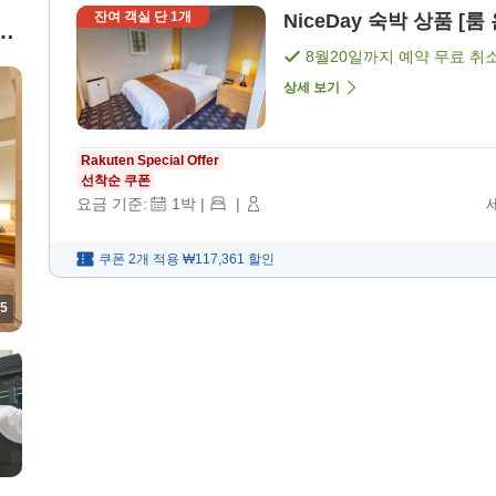
잔여 객실 단
1
개
NiceDay 숙박 상품 [룸
d
8월20일
까지 예약 무료 취
상세 보기
Rakuten Special Offer
선착순 쿠폰
요금 기준:
1
박
|
|
쿠폰 2개 적용
₩117,361
할인
5