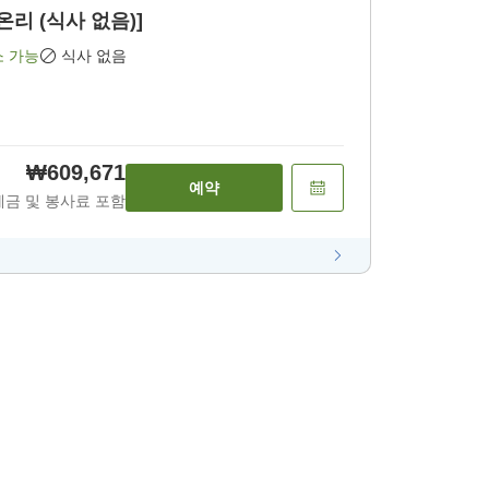
 온리 (식사 없음)]
소 가능
식사 없음
₩609,671
예약
세금 및 봉사료 포함