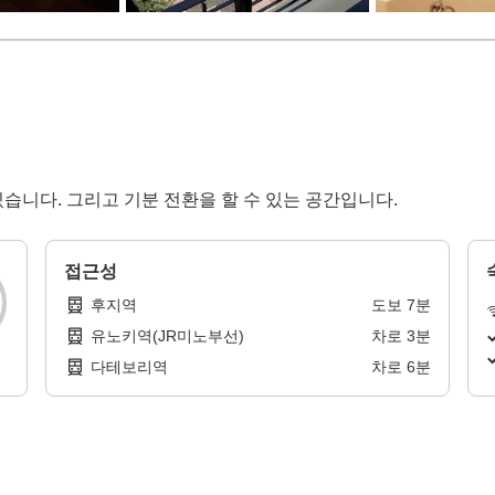
습니다. 그리고 기분 전환을 할 수 있는 공간입니다.
접근성
후지역
도보
7
분
유노키역(JR미노부선)
차로
3
분
다테보리역
차로
6
분