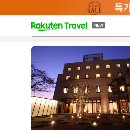
t
NEW
개요
객실 & 숙박 상품
이용 후기
편의 시설/서비스
o
p
P
a
g
e
_
s
e
a
r
c
h