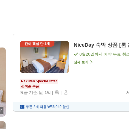
잔여 객실 단
1
개
NiceDay 숙박 상품 [룸
8월20일
까지 예약 무료 취
상세 보기
Rakuten Special Offer
선착순 쿠폰
요금 기준:
1
박
|
|
쿠폰 2개 적용
₩56,949
할인
7