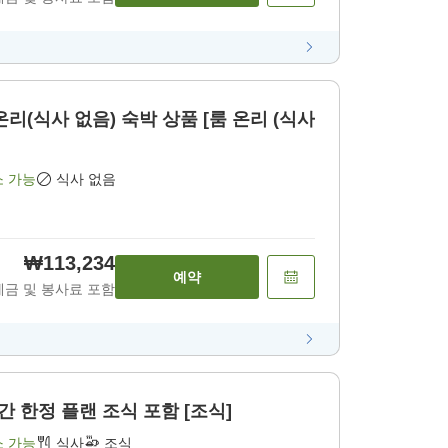
 온리(식사 없음) 숙박 상품 [룸 온리 (식사
소 가능
식사 없음
₩113,234
예약
세금 및 봉사료 포함
간 한정 플랜 조식 포함 [조식]
소 가능
식사
조식