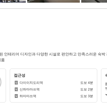
세련된 인테리어 디자인과 다양한 시설로 편안하고 만족스러운 숙박 
제품
접근성
다이이치도리역
도보
4
분
신하마마쓰역
도보
2
분
하마마쓰역
도보
3
분