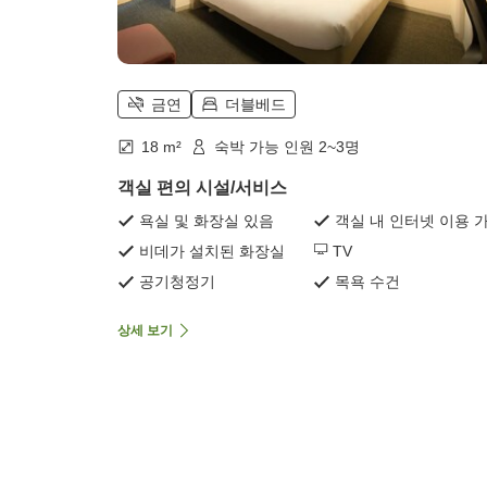
금연
더블베드
18 m²
숙박 가능 인원 2~3명
객실 편의 시설/서비스
욕실 및 화장실 있음
객실 내 인터넷 이용 
비데가 설치된 화장실
TV
공기청정기
목욕 수건
상세 보기