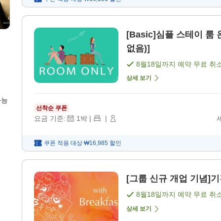
[Basic]심플 스테이 룸
없음)]
8월18일
까지 예약 무료 취
상세 보기
가능
선착순 쿠폰
요금 기준:
1
박
|
|
쿠폰 적용 대상
₩16,985
할인
[그룹 신규 개업 기념]기
8월18일
까지 예약 무료 취
상세 보기