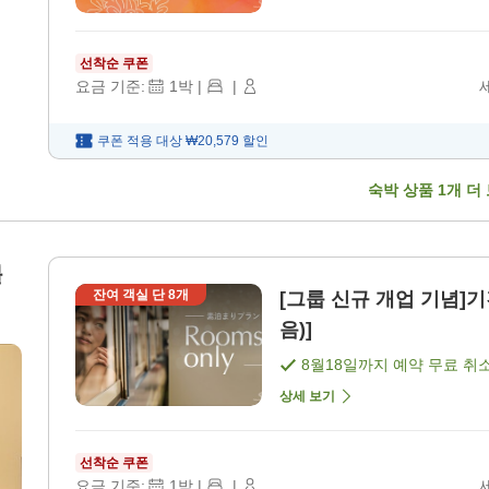
선착순 쿠폰
요금 기준:
1
박
|
|
쿠폰 적용 대상
₩20,579
할인
숙박 상품
1
개 더
블
잔여 객실 단
8
개
[그룹 신규 개업 기념]기
음)]
8월18일
까지 예약 무료 취
상세 보기
선착순 쿠폰
요금 기준:
1
박
|
|