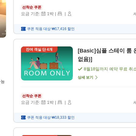
선착순 쿠폰
요금 기준:
1
박
|
|
쿠폰 적용 대상
₩17,416
할인
잔여 객실 단
4
개
[Basic]심플 스테이 룸
없음)]
8월18일
까지 예약 무료 취
상세 보기
가능
선착순 쿠폰
요금 기준:
1
박
|
|
쿠폰 적용 대상
₩18,333
할인