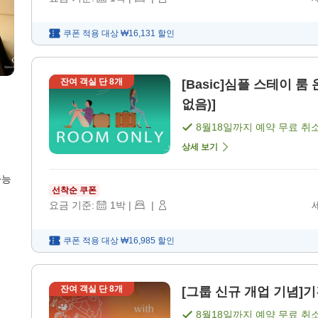
쿠폰 적용 대상
₩16,131
할인
잔여 객실 단
8
개
[Basic]심플 스테이 룸
없음)]
8월18일
까지 예약 무료 취
상세 보기
가능
선착순 쿠폰
요금 기준:
1
박
|
|
쿠폰 적용 대상
₩16,985
할인
잔여 객실 단
8
개
[그룹 신규 개업 기념]기
8월18일
까지 예약 무료 취