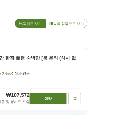
객실로 보기
숙박 상품으로 보기
간 한정 플랜 숙박만 [룸 온리 (식사 없
소 가능
식사 없음
₩107,572
예약
세금 및 봉사료 포함