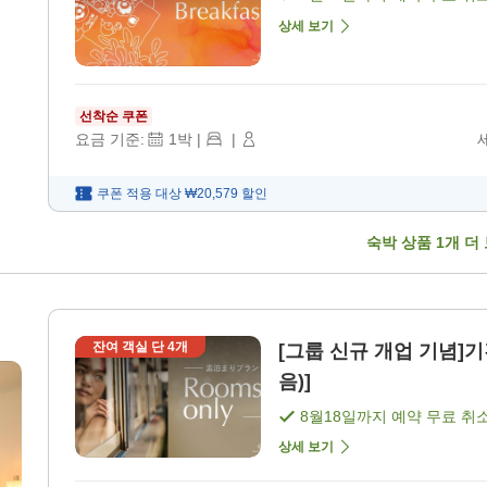
상세 보기
선착순 쿠폰
요금 기준:
1
박
|
|
쿠폰 적용 대상
₩20,579
할인
숙박 상품
1
개 더
잔여 객실 단
4
개
[그룹 신규 개업 기념]기
음)]
8월18일
까지 예약 무료 취
상세 보기