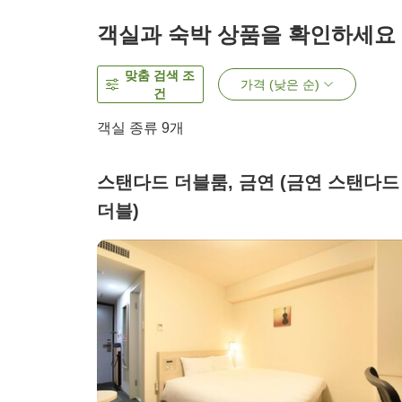
객실과 숙박 상품을 확인하세요
맞춤 검색 조
가격 (낮은 순)
건
객실 종류
9
개
스탠다드 더블룸, 금연 (금연 스탠다드
더블)