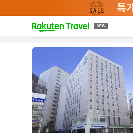
t
NEW
개요
객실 & 숙박 상품
이용 후기
편의 시설/서비스
o
p
P
a
g
e
_
s
e
a
r
c
h