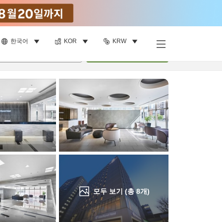
한국어
KOR
KRW
객실 보기
명
•
객실
1
개
검색
모두 보기 (총
8
개)