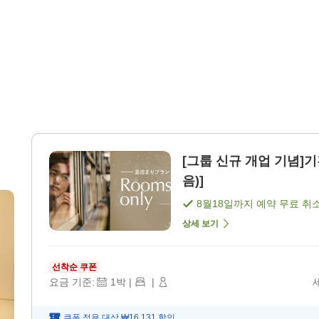
[그룹 신규 개업 기념]기
음)]
8월18일
까지 예약 무료 취
상세 보기
선착순 쿠폰
요금 기준:
1
박
|
|
쿠폰 적용 대상
₩16,131
할인