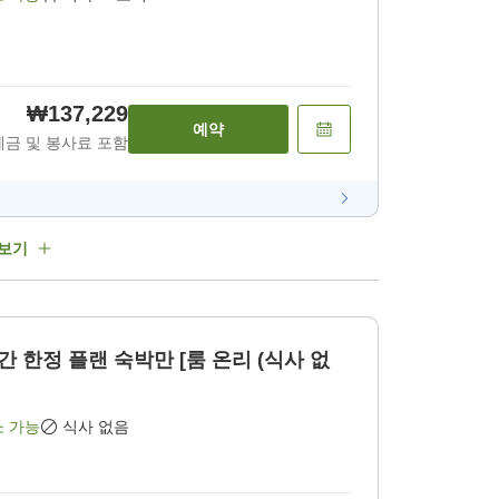
₩137,229
예약
세금 및 봉사료 포함
 보기
간 한정 플랜 숙박만 [룸 온리 (식사 없
소 가능
식사 없음