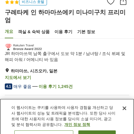
비즈니스 호텔
구레타케 인 하마마쓰에키 미나미구치 프리미
엄
개요
객실 & 숙박 상품
이용 후기
기본 정보
JR 하마마쓰역 남쪽 출구에서 도보 약 1분 / 남녀탕 / 조식 뷔페 및
해피 아워 / 어메니티 바 있음
하마마쓰, 시즈오카, 일본
지도에서 보기
매우 좋음
이용 후기
1,245
건
4.1
숙소 편의 시설/서비스
이 웹사이트는 쿠키를 사용하여 사용자 경험을 개선하고 당
사우나
스파 / 미용실
사 웹사이트의 성능 및 트래픽을 분석합니다. 또한 당사 사이
자동판매기
세탁 (유료)
트에 대한 사용자의 사용 정보를 당사의 소셜 미디어, 광고
및 분석 협력사와 공유합니다.
개인 정보 정책
홈
일본
시즈오카
하마마쓰