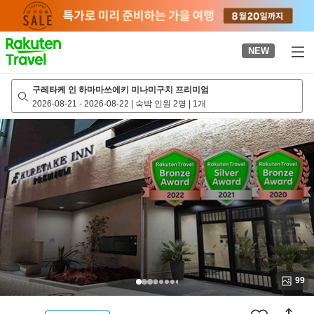
to
top
page
NEW
구레타케 인 하마마쓰에키 미나미구치 프리미엄
2026-08-21
-
2026-08-22
|
숙박 인원 2명
|
1개
99