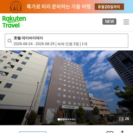
to
top
page
NEW
호텔 데이바이데이
2026-08-24
-
2026-08-25
|
숙박 인원 2명
|
1개
26