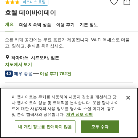
비즈니스 호텔
호텔 데이바이데이
개요
객실 & 숙박 상품
이용 후기
기본 정보
오픈 카페 공간에는 무료 음료가 제공됩니다. Wi-Fi 액세스로 머물
고, 일하고, 휴식을 취하십시오.
하마마쓰, 시즈오카, 일본
지도에서 보기
매우 좋음
이용 후기
762
건
4.2
숙소 편의 시설/서비스
이 웹사이트는 쿠키를 사용하여 사용자 경험을 개선하고 당
택배
드라이클리닝
사 웹사이트의 성능 및 트래픽을 분석합니다. 또한 당사 사이
자동판매기
음수기
트에 대한 사용자의 사용 정보를 당사의 소셜 미디어, 광고
및 분석 협력사와 공유합니다.
개인 정보 정책
홈
일본
시즈오카
하마마쓰
호텔 데이바이데이
내 개인 정보를 판매하지 않음
모두 수락
객실 보기