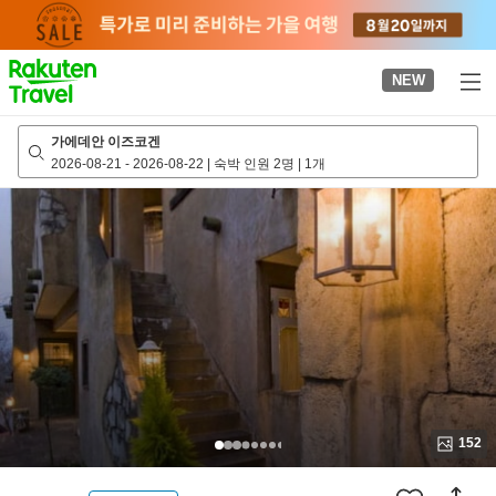
to
top
page
NEW
가에데안 이즈코겐
2026-08-21
-
2026-08-22
|
숙박 인원 2명
|
1개
152