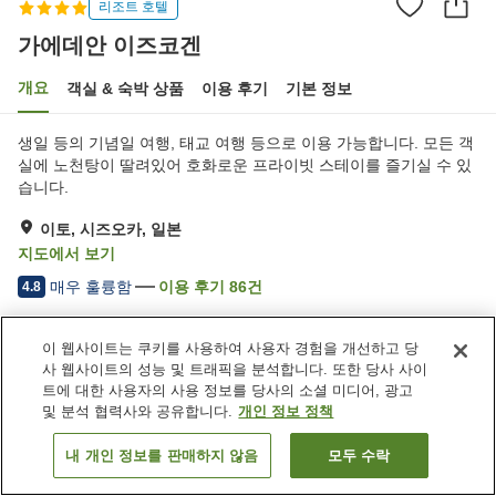
리조트 호텔
가에데안 이즈코겐
개요
객실 & 숙박 상품
이용 후기
기본 정보
생일 등의 기념일 여행, 태교 여행 등으로 이용 가능합니다. 모든 객
실에 노천탕이 딸려있어 호화로운 프라이빗 스테이를 즐기실 수 있
습니다.
이토, 시즈오카, 일본
지도에서 보기
매우 훌륭함
이용 후기
86
건
4.8
이 웹사이트는 쿠키를 사용하여 사용자 경험을 개선하고 당
숙소 편의 시설/서비스
사 웹사이트의 성능 및 트래픽을 분석합니다. 또한 당사 사이
주차장
스파 / 미용실
트에 대한 사용자의 사용 정보를 당사의 소셜 미디어, 광고
레스토랑
프라이빗 다이닝
및 분석 협력사와 공유합니다.
개인 정보 정책
내 개인 정보를 판매하지 않음
모두 수락
객실 보기
홈
일본
시즈오카
이토
가에데안 이즈코겐