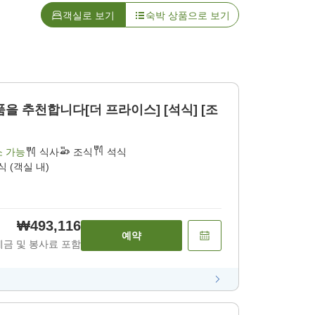
객실로 보기
숙박 상품으로 보기
을 추천합니다[더 프라이스] [석식] [조
소 가능
식사
조식
석식
식 (객실 내)
₩493,116
예약
세금 및 봉사료 포함