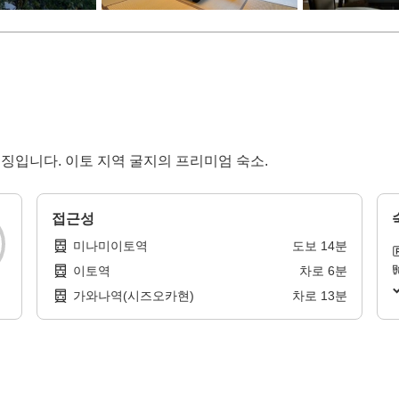
특징입니다. 이토 지역 굴지의 프리미엄 숙소.
접근성
미나미이토역
도보
14
분
이토역
차로
6
분
가와나역(시즈오카현)
차로
13
분