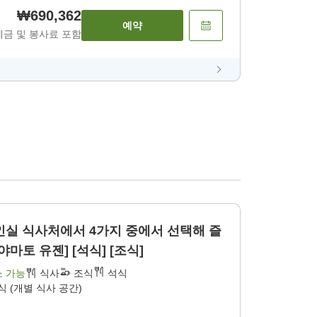
₩690,362
예약
세금 및 봉사료 포함
 4가지 중에서 선택해 즐
마토 유젠] [석식] [조식]
소 가능
식사
조식
석식
식 (개별 식사 공간)