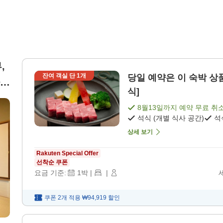
,
잔여 객실 단
1
개
당일 예약은 이 숙박 상품
식]
8월13일
까지 예약 무료 취
석식 (개별 식사 공간)
석
상세 보기
Rakuten Special Offer
선착순 쿠폰
요금 기준:
1
박
|
|
쿠폰 2개 적용
₩94,919
할인