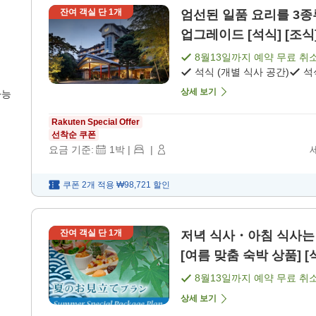
잔여 객실 단
1
개
엄선된 일품 요리를 3종
업그레이드 [석식] [조식
8월13일
까지 예약 무료 취
석식 (개별 식사 공간)
석
상세 보기
가능
Rakuten Special Offer
선착순 쿠폰
요금 기준:
1
박
|
|
쿠폰 2개 적용
₩98,721
할인
잔여 객실 단
1
개
저녁 식사・아침 식사는 개별 식사
[여름 맞춤 숙박 상품] [
8월13일
까지 예약 무료 취
상세 보기