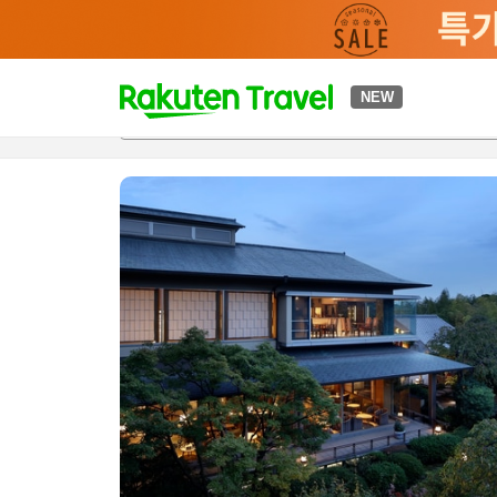
t
NEW
개요
객실 & 숙박 상품
이용 후기
편의 시설/서비스
o
p
P
a
g
e
_
s
e
a
r
c
h