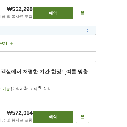
₩552,290
예약
세금 및 봉사료 포함
 보기
 한정! [여름 맞춤
소 가능
식사
조식
석식
₩572,014
예약
세금 및 봉사료 포함