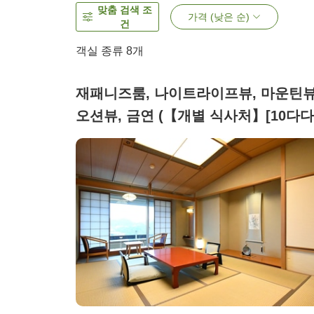
맞춤 검색 조
가격 (낮은 순)
건
객실 종류
8
개
재패니즈룸, 나이트라이프뷰, 마운틴뷰
오션뷰, 금연 (【개별 식사처】[10다다
미])