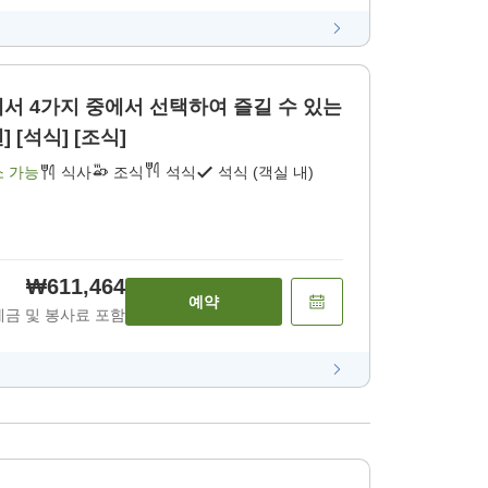
 수 있는
 [석식] [조식]
소 가능
식사
조식
석식
석식 (객실 내)
₩611,464
예약
세금 및 봉사료 포함