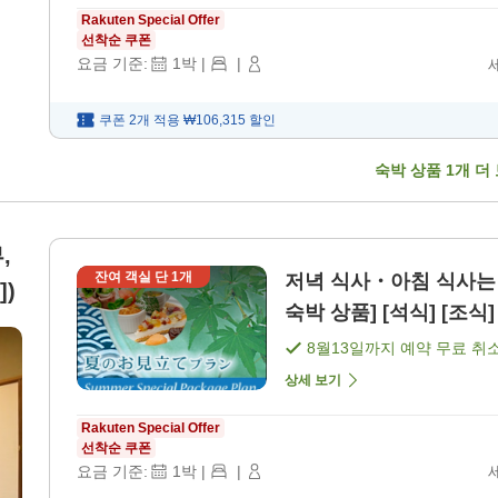
Rakuten Special Offer
선착순 쿠폰
요금 기준:
1
박
|
|
쿠폰 2개 적용
₩106,315
할인
숙박 상품
1
개 더
,
잔여 객실 단
1
개
저녁 식사・아침 식사는 객실에서 저렴한 기간
)
숙박 상품] [석식] [조식]
8월13일
까지 예약 무료 취
상세 보기
Rakuten Special Offer
선착순 쿠폰
요금 기준:
1
박
|
|