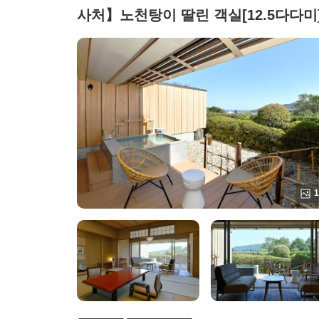
사처】노천탕이 딸린 객실[12.5다다미]
1