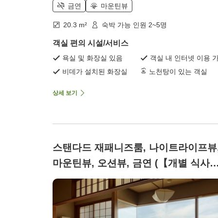
금연
마운틴뷰
20.3 m²
숙박 가능 인원 2~5명
객실 편의 시설/서비스
욕실 및 화장실 있음
객실 내 인터넷 이용 
비데가 설치된 화장실
노천탕이 있는 객실
상세 보기
스탠다드 재패니즈룸, 나이트라이프뷰
마운틴뷰, 오션뷰, 금연 (【개별 식사
처】[12.5다다미])