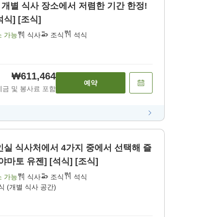
 장소에서 저렴한 기간 한정!
석식] [조식]
소 가능
식사
조식
석식
₩611,464
예약
세금 및 봉사료 포함
 4가지 중에서 선택해 즐
마토 유젠] [석식] [조식]
소 가능
식사
조식
석식
식 (개별 식사 공간)