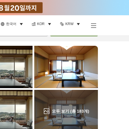
한국어
KOR
KRW
객실 보기
명
•
객실
1
개
검색
모두 보기 (총
183
개)