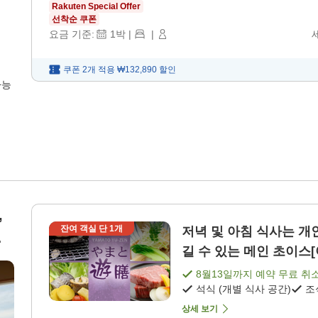
Rakuten Special Offer
선착순 쿠폰
요금 기준:
1
박
|
|
쿠폰 2개 적용
₩132,890
할인
가능
,
잔여 객실 단
1
개
저녁 및 아침 식사는 개인실 식사처에서
길 수 있는 메인 초이스[야
8월13일
까지 예약 무료 취
석식 (개별 식사 공간)
조
상세 보기