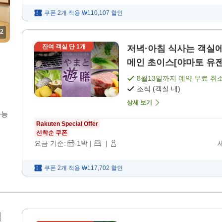
쿠폰 2개 적용
₩110,107
할인
2
잔여 객실 단
1
개
저녁·아침 식사는 객실에서 4가지 중에서 선택하여 즐길
메인 초이스[야마토 유젠]
8월13일
까지 예약 무료 취
조식 (객실 내)
상세 보기
가능
Rakuten Special Offer
선착순 쿠폰
요금 기준:
1
박
|
|
쿠폰 2개 적용
₩117,702
할인
식