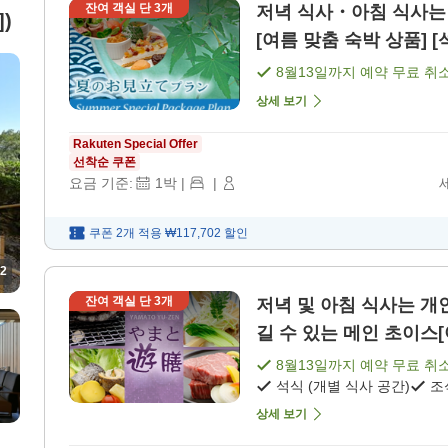
잔여 객실 단
3
개
저녁 식사・아침 식사는 개별 식사
)
[여름 맞춤 숙박 상품] [
8월13일
까지 예약 무료 취
상세 보기
Rakuten Special Offer
선착순 쿠폰
요금 기준:
1
박
|
|
쿠폰 2개 적용
₩117,702
할인
2
잔여 객실 단
3
개
저녁 및 아침 식사는 개인실 식사처에서
길 수 있는 메인 초이스[야
8월13일
까지 예약 무료 취
석식 (개별 식사 공간)
조
상세 보기