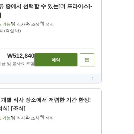
류 중에서 선택할 수 있는[더 프라이스]-
]
소 가능
식사
조식
석식
식 (객실 내)
₩512,840
예약
세금 및 봉사료 포함
 장소에서 저렴한 기간 한정!
석식] [조식]
소 가능
식사
조식
석식