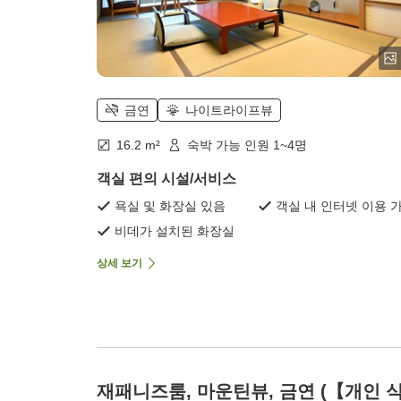
금연
나이트라이프뷰
16.2 m²
숙박 가능 인원 1~4명
객실 편의 시설/서비스
욕실 및 화장실 있음
객실 내 인터넷 이용 
비데가 설치된 화장실
상세 보기
재패니즈룸, 마운틴뷰, 금연 (【개인 