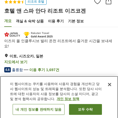
리조트 호텔
호텔 앤 스파 안다 리조트 이즈코겐
개요
객실 & 숙박 상품
이용 후기
기본 정보
이즈의 올 인클루시브 발리 온천 리조트에서 즐거운 시간을 보내세
요!
이토, 시즈오카, 일본
지도에서 보기
훌륭함
이용 후기
1,697
건
4.6
이 웹사이트는 쿠키를 사용하여 사용자 경험을 개선하고 당
숙소 편의 시설/서비스
사 웹사이트의 성능 및 트래픽을 분석합니다. 또한 당사 사이
주차장
암반욕
트에 대한 사용자의 사용 정보를 당사의 소셜 미디어, 광고
사우나
스파 / 미용실
및 분석 협력사와 공유합니다.
개인 정보 정책
내 개인 정보를 판매하지 않음
모두 수락
객실 보기
홈
일본
시즈오카
이토
호텔 앤 스파 안다 리조트 이즈코겐