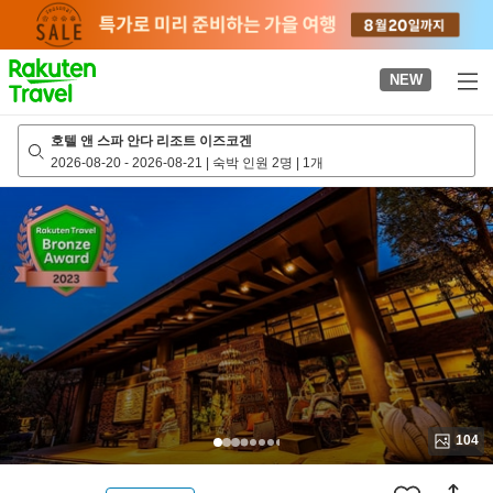
to
top
page
NEW
호텔 앤 스파 안다 리조트 이즈코겐
2026-08-20
-
2026-08-21
|
숙박 인원 2명
|
1개
104