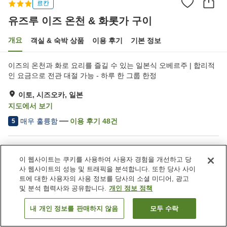
료칸
유즈루 이즈 온천 & 화롯가 구이
개요
객실 & 숙박 상품
이용 후기
기본 정보
이즈의 온천과 화로 요리를 즐길 수 있는 일본식 오베르주 | 합리적
인 요금으로 전관 대절 가능 - 하루 한 그룹 한정
이토, 시즈오카, 일본
지도에서 보기
매우 훌륭함
이용 후기
48
건
5
숙소 편의 시설/서비스
이 웹사이트는 쿠키를 사용하여 사용자 경험을 개선하고 당
주차장
건물 내에서 반려동물 동반
사 웹사이트의 성능 및 트래픽을 분석합니다. 또한 당사 사이
가능
트에 대한 사용자의 사용 정보를 당사의 소셜 미디어, 광고
다목적실
대욕장
및 분석 협력사와 공유합니다.
개인 정보 정책
내 개인 정보를 판매하지 않음
모두 수락
객실 보기
홈
일본
시즈오카
이토
유즈루 이즈 온천 & 화롯가 구이