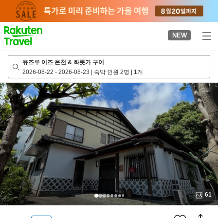
to
top
page
NEW
유즈루 이즈 온천 & 화롯가 구이
2026-08-22
-
2026-08-23
|
숙박 인원 2명
|
1개
61