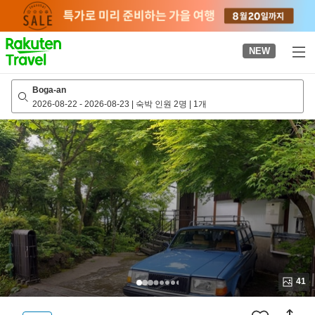
to
top
page
NEW
Boga-an
2026-08-22
-
2026-08-23
|
숙박 인원 2명
|
1개
41