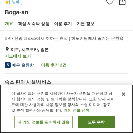
빌라
Boga-an
개요
객실 & 숙박 상품
이용 후기
기본 정보
바다 전망 테라스에서 취하는 휴식 | 히노키탕에서 즐기는 온천욕
이토, 시즈오카, 일본
지도에서 보기
매우 훌륭함
이용 후기
2
건
5
숙소 편의 시설/서비스
주차장
건물 내에서 반려동물 동반
이 웹사이트는 쿠키를 사용하여 사용자 경험을 개선하고 당
가능
사 웹사이트의 성능 및 트래픽을 분석합니다. 또한 당사 사이
대욕장 (온천)
트에 대한 사용자의 사용 정보를 당사의 소셜 미디어, 광고
및 분석 협력사와 공유합니다.
개인 정보 정책
홈
일본
시즈오카
이토
Boga-an
내 개인 정보를 판매하지 않음
모두 수락
객실 보기