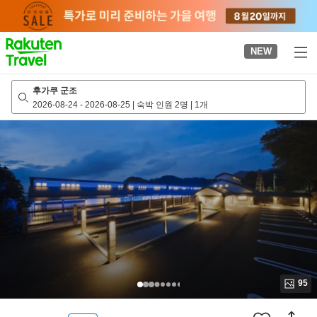
to
top
page
NEW
후가쿠 군조
2026-08-24
-
2026-08-25
|
숙박 인원 2명
|
1개
95