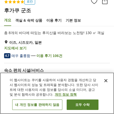
료칸
후가쿠 군조
개요
객실 & 숙박 상품
이용 후기
기본 정보
총 8개의 바다에 떠있는 후지산을 바라보는 노천탕! 130 ㎡ 객실
이즈, 시즈오카, 일본
지도에서 보기
매우 훌륭함
이용 후기
106
건
4.7
숙소 편의 시설/서비스
Wi-Fi
건물 내에 온천 있음
이 웹사이트는 쿠키를 사용하여 사용자 경험을 개선하고 당
제트 욕조
프라이빗 다이닝
사 웹사이트의 성능 및 트래픽을 분석합니다. 또한 당사 사이
트에 대한 사용자의 사용 정보를 당사의 소셜 미디어, 광고
및 분석 협력사와 공유합니다.
개인 정보 정책
홈
일본
시즈오카
이즈
후가쿠 군조
내 개인 정보를 판매하지 않음
모두 수락
객실 보기