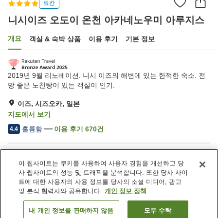
료칸
니시이즈 오도이 온천 아카네노우미 아루지스
개요
객실 & 숙박 상품
이용 후기
기본 정보
2019년 9월 리노베이션. 니시 이즈의 해변에 있는 한적한 숙소. 전
망 좋은 노천탕이 있는 객실이 인기.
이즈, 시즈오카, 일본
지도에서 보기
훌륭함
이용 후기
670
건
4.4
숙소 편의 시설/서비스
이 웹사이트는 쿠키를 사용하여 사용자 경험을 개선하고 당
주차장
스파 / 미용실
사 웹사이트의 성능 및 트래픽을 분석합니다. 또한 당사 사이
라운지
자동판매기
트에 대한 사용자의 사용 정보를 당사의 소셜 미디어, 광고
및 분석 협력사와 공유합니다.
개인 정보 정책
홈
일본
시즈오카
이즈
내 개인 정보를 판매하지 않음
모두 수락
객실 보기
니시이즈 오도이 온천 아카네노우미 아루지스