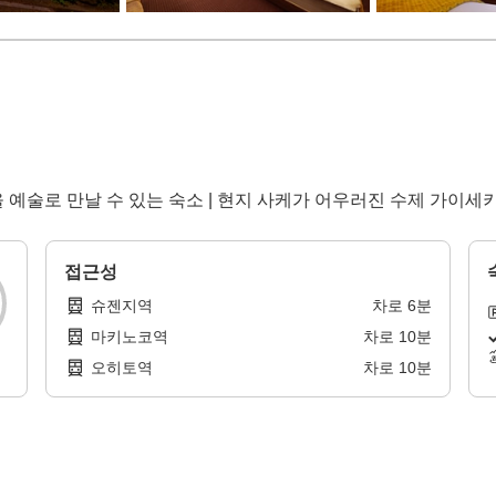
예술로 만날 수 있는 숙소 | 현지 사케가 어우러진 수제 가이세키
접근성
슈젠지역
차로
6
분
마키노코역
차로
10
분
오히토역
차로
10
분