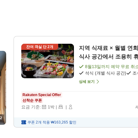
잔여 객실 단
2
개
지역 식재료 × 월별 연회
식사 공간에서 조용히 휴식
8월13일
까지 예약 무료 취
석식 (개별 식사 공간)
조
상세 보기
Rakuten Special Offer
선착순 쿠폰
요금 기준:
1
박
|
|
2
쿠폰 2개 적용
₩163,265
할인