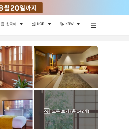
한국어
KOR
KRW
객실 보기
명
•
객실
1
개
검색
모두 보기 (총
142
개)