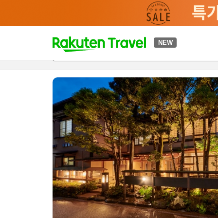
t
NEW
개요
객실 & 숙박 상품
이용 후기
편의 시설/서비스
o
p
P
a
g
e
_
s
e
a
r
c
h