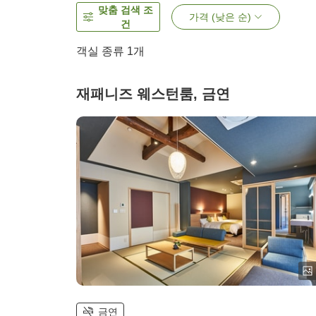
맞춤 검색 조
가격 (낮은 순)
건
객실 종류 1개
재패니즈 웨스턴룸, 금연
금연