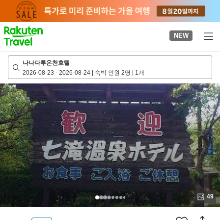
to
top
page
NEW
나나다루온천호텔
2026-08-23
-
2026-08-24
|
숙박 인원 2명
|
1개
49