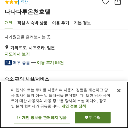
료칸
나나다루온천호텔
개요
객실 & 숙박 상품
이용 후기
기본 정보
자가원천을 흘려보내는 곳
가와즈조, 시즈오카, 일본
지도에서 보기
매우 좋음
이용 후기
55
건
4.1
숙소 편의 시설/서비스
송영 서비스
자동판매기
이 웹사이트는 쿠키를 사용하여 사용자 경험을 개선하고 당
노천탕 (온천)
대욕장 (온천)
사 웹사이트의 성능 및 트래픽을 분석합니다. 또한 당사 사이
트에 대한 사용자의 사용 정보를 당사의 소셜 미디어, 광고
및 분석 협력사와 공유합니다.
개인 정보 정책
홈
일본
시즈오카
가와즈조
나나다루온천호텔
내 개인 정보를 판매하지 않음
모두 수락
객실 보기