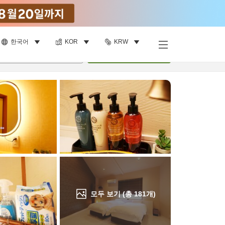
한국어
KOR
KRW
객실 보기
명
•
객실
1
개
검색
모두 보기 (총
181
개)