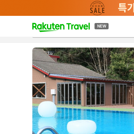
t
NEW
개요
객실 & 숙박 상품
이용 후기
편의 시설/서비스
o
p
P
a
g
e
_
s
e
a
r
c
h