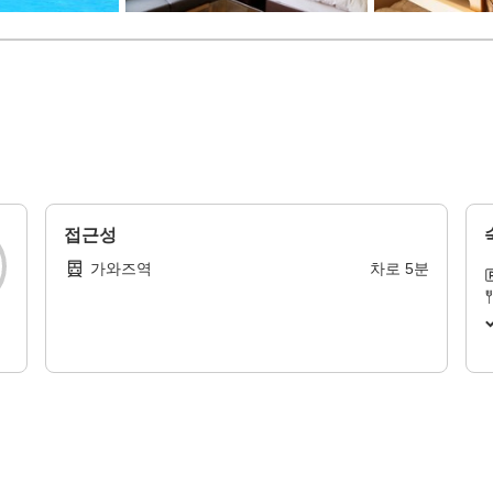
접근성
가와즈역
차로
5
분