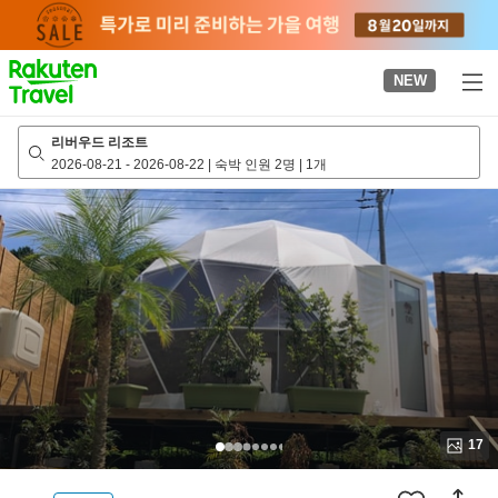
to
top
page
NEW
리버우드 리조트
2026-08-21
-
2026-08-22
|
숙박 인원 2명
|
1개
17