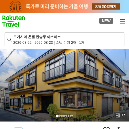
to
top
page
NEW
도가시마 온센 민슈쿠 야스미소
2026-08-22
-
2026-08-23
|
숙박 인원 2명
|
1개
37