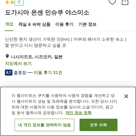
인
도가시마 온센 민슈쿠 야스미소
개요
객실 & 숙박 상품
이용 후기
기본 정보
신선한 현지 생선이 가득한 인(Inn) | 어부와 해녀가 소유한 숙소 |
몇 번이고 다시 방문하고 싶을 곳
니시이즈조, 시즈오카, 일본
지도에서 보기
훌륭함
이용 후기
31
건
4.7
숙소 편의 시설/서비스
이 웹사이트는 쿠키를 사용하여 사용자 경험을 개선하고 당
주차장
연회장
사 웹사이트의 성능 및 트래픽을 분석합니다. 또한 당사 사이
대욕장 (온천)
택배
트에 대한 사용자의 사용 정보를 당사의 소셜 미디어, 광고
및 분석 협력사와 공유합니다.
개인 정보 정책
홈
일본
시즈오카
니시이즈조
내 개인 정보를 판매하지 않음
모두 수락
객실 보기
도가시마 온센 민슈쿠 야스미소