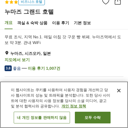
비즈니스 호텔
누마즈 그랜드 호텔
개요
객실 & 숙박 상품
이용 후기
기본 정보
무료 조식, 지역 No.1. 매일 아침 갓 구운 빵 뷔페. 누마즈역에서 도
보 약 3분. 관내 WiFi
누마즈, 시즈오카, 일본
지도에서 보기
좋음
이용 후기
1,007
건
3.8
숙소 편의 시설/서비스
이 웹사이트는 쿠키를 사용하여 사용자 경험을 개선하고 당
주차장
스파 / 미용실
사 웹사이트의 성능 및 트래픽을 분석합니다. 또한 당사 사이
카페
택배
트에 대한 사용자의 사용 정보를 당사의 소셜 미디어, 광고
및 분석 협력사와 공유합니다.
개인 정보 정책
홈
일본
시즈오카
누마즈
누마즈 그랜드 호텔
내 개인 정보를 판매하지 않음
모두 수락
객실 보기