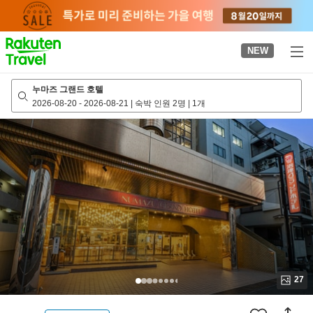
to
top
page
NEW
누마즈 그랜드 호텔
2026-08-20
-
2026-08-21
|
숙박 인원 2명
|
1개
27