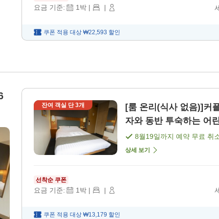
요금 기준:
1
박
|
|
쿠폰 적용 대상
₩22,593
할인
6
잔여 객실 단
3
개
[룸 온리(식사 없음)]커플・가족 인기 
자와 동반 투숙하는 어린이
음)]
8월19일
까지 예약 무료 취
상세 보기
선착순 쿠폰
요금 기준:
1
박
|
|
쿠폰 적용 대상
₩13,179
할인