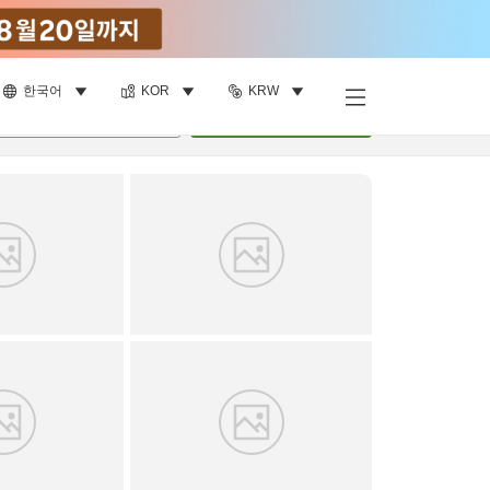
한국어
KOR
KRW
객실 보기
명
•
객실
1
개
검색