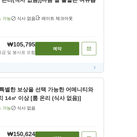
룸 온리(식사 없음)]다음 날 출발은 여유롭
소 가능
식사 없음
레이트 체크아웃
₩105,795
예약
세금 및 봉사료 포함
 선택 가능한 어메니티와
 14㎡ 이상 [룸 온리 (식사 없음)]
소 가능
식사 없음
₩150,624