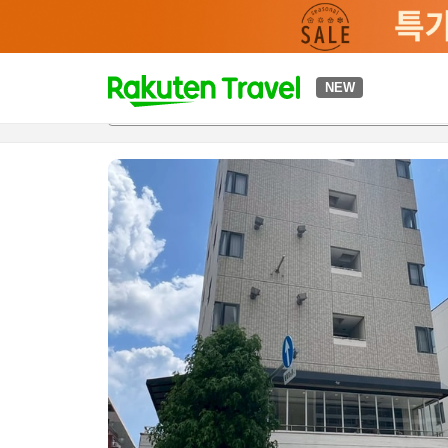
t
NEW
개요
객실 & 숙박 상품
이용 후기
하이라이트
편의 시설/
o
p
P
a
g
e
_
s
e
a
r
c
h