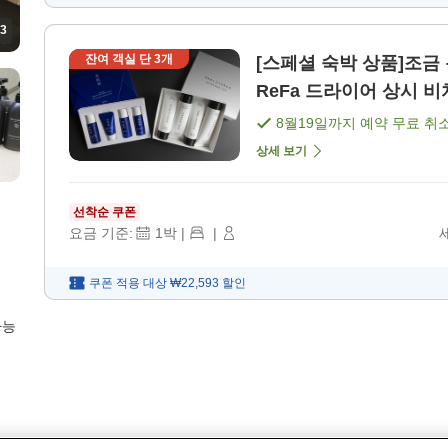
3
잔여 객실 단
3
개
[스페셜 숙박 상품]조금 특별한 보상을
ReFa 드라이어 상시 비치
8월19일
까지 예약 무료 취
상세 보기
선착순 쿠폰
요금 기준:
1
박
|
|
쿠폰 적용 대상
₩22,593
할인
가능