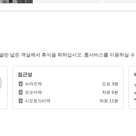
이 딸린 넓은 객실에서 휴식을 취하십시오. 룸서비스를 이용하실 수
접근성
누마즈역
도보
3
분
오오카역
차로
6
분
시모토가리역
차로
11
분