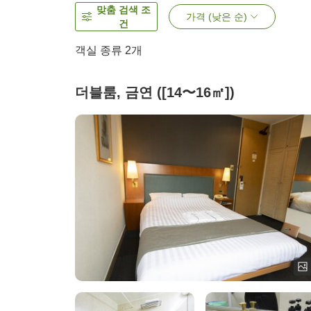
맞춤 검색 조
가격 (낮은 순)
건
객실 종류
2
개
더블룸, 금연 ([14〜16㎡])