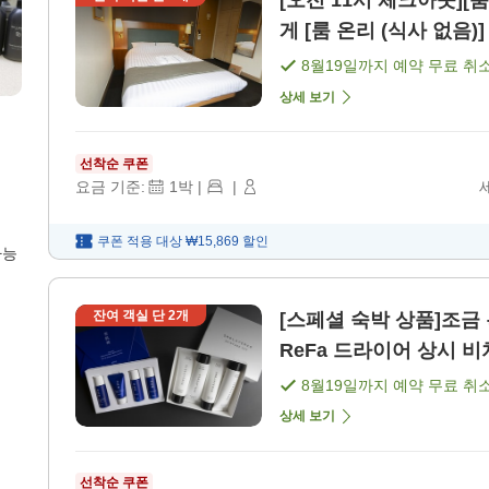
[오전 11시 체크아웃][
게 [룸 온리 (식사 없음)]
8월19일
까지 예약 무료 취
상세 보기
선착순 쿠폰
요금 기준:
1
박
|
|
쿠폰 적용 대상
₩15,869
할인
가능
잔여 객실 단
2
개
[스페셜 숙박 상품]조금 특별한 보상을
ReFa 드라이어 상시 비치
8월19일
까지 예약 무료 취
상세 보기
선착순 쿠폰