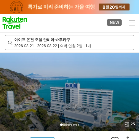
to
top
page
NEW
야이즈 온천 호텔 안비아 쇼후카쿠
2026-08-21
-
2026-08-22
|
숙박 인원 2명
|
1개
25