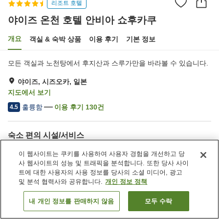
리조트 호텔
야이즈 온천 호텔 안비아 쇼후카쿠
개요
객실 & 숙박 상품
이용 후기
기본 정보
모든 객실과 노천탕에서 후지산과 스루가만을 바라볼 수 있습니다.
야이즈, 시즈오카, 일본
지도에서 보기
훌륭함
이용 후기
130
건
4.5
숙소 편의 시설/서비스
주차장
사우나
이 웹사이트는 쿠키를 사용하여 사용자 경험을 개선하고 당
수영장
라운지
사 웹사이트의 성능 및 트래픽을 분석합니다. 또한 당사 사이
트에 대한 사용자의 사용 정보를 당사의 소셜 미디어, 광고
및 분석 협력사와 공유합니다.
개인 정보 정책
홈
일본
시즈오카
야이즈
야이즈 온천 호텔 안비아 쇼후카쿠
내 개인 정보를 판매하지 않음
모두 수락
객실 보기