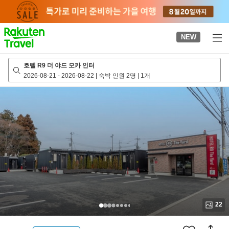
to
top
page
NEW
호텔 R9 더 야드 모카 인터
2026-08-21
-
2026-08-22
|
숙박 인원 2명
|
1개
22