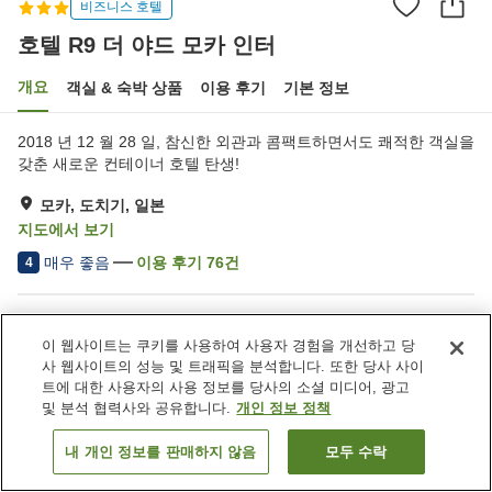
비즈니스 호텔
호텔 R9 더 야드 모카 인터
개요
객실 & 숙박 상품
이용 후기
기본 정보
2018 년 12 월 28 일, 참신한 외관과 콤팩트하면서도 쾌적한 객실을
갖춘 새로운 컨테이너 호텔 탄생!
모카, 도치기, 일본
지도에서 보기
매우 좋음
이용 후기
76
건
4
숙소 편의 시설/서비스
이 웹사이트는 쿠키를 사용하여 사용자 경험을 개선하고 당
Wi-Fi
완전 금연
사 웹사이트의 성능 및 트래픽을 분석합니다. 또한 당사 사이
지정된 흡연 공간
자동판매기
트에 대한 사용자의 사용 정보를 당사의 소셜 미디어, 광고
및 분석 협력사와 공유합니다.
개인 정보 정책
홈
일본
도치기
모카
호텔 R9 더 야드 모카 인터
내 개인 정보를 판매하지 않음
모두 수락
객실 보기