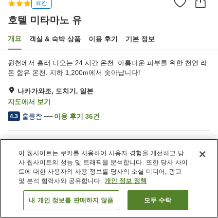
료칸
호텔 미타마노 유
개요
객실 & 숙박 상품
이용 후기
기본 정보
원천에서 흘러 나오는 24 시간 온천. 아름다운 피부를 위한 천연 라
돈 함유 온천. 지하 1,200m에서 솟아납니다!
나카가와조, 도치기, 일본
지도에서 보기
훌륭함
이용 후기
36
건
4.3
숙소 편의 시설/서비스
이 웹사이트는 쿠키를 사용하여 사용자 경험을 개선하고 당
주차장
바
사 웹사이트의 성능 및 트래픽을 분석합니다. 또한 당사 사이
자동판매기
상점
트에 대한 사용자의 사용 정보를 당사의 소셜 미디어, 광고
및 분석 협력사와 공유합니다.
개인 정보 정책
홈
일본
도치기
나카가와조
호텔 미타마노 유
내 개인 정보를 판매하지 않음
모두 수락
객실 보기