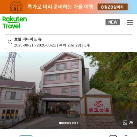
to
top
page
NEW
호텔 미타마노 유
2026-08-21
-
2026-08-22
|
숙박 인원 2명
|
1개
36