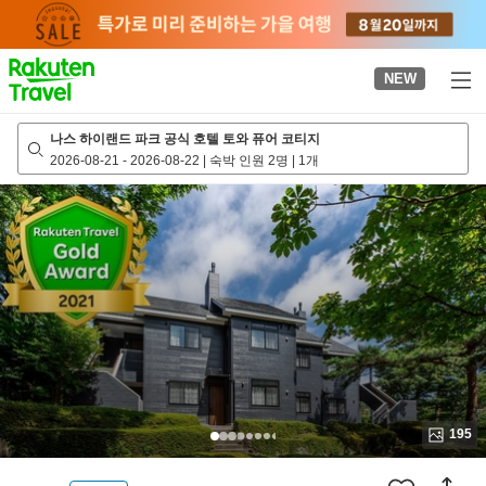
to
top
page
NEW
나스 하이랜드 파크 공식 호텔 토와 퓨어 코티지
2026-08-21
-
2026-08-22
|
숙박 인원 2명
|
1개
195