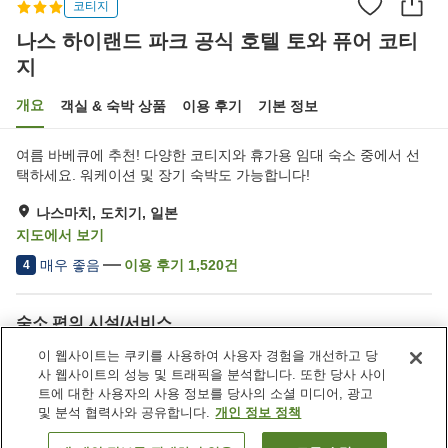
코티지
나스 하이랜드 파크 공식 호텔 토와 퓨어 코티
지
개요
객실 & 숙박 상품
이용 후기
기본 정보
여름 바베큐에 추천! 다양한 코티지와 휴가용 임대 숙소 중에서 선
택하세요. 워케이션 및 장기 숙박도 가능합니다!
나스마치, 도치기, 일본
지도에서 보기
매우 좋음
이용 후기
1,520
건
4
숙소 편의 시설/서비스
주차장
레스토랑
이 웹사이트는 쿠키를 사용하여 사용자 경험을 개선하고 당
건물 내에서 반려동물 동반
자동판매기
사 웹사이트의 성능 및 트래픽을 분석합니다. 또한 당사 사이
가능
트에 대한 사용자의 사용 정보를 당사의 소셜 미디어, 광고
및 분석 협력사와 공유합니다.
개인 정보 정책
홈
일본
도치기
나스마치