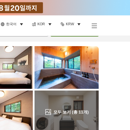
한국어
KOR
KRW
객실 보기
명
•
객실
1
개
검색
모두 보기 (총
11
개)