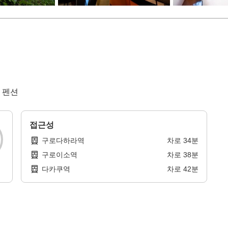
 펜션
접근성
구로다하라역
차로
34
분
구로이소역
차로
38
분
다카쿠역
차로
42
분