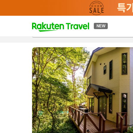
t
NEW
개요
객실 & 숙박 상품
이용 후기
편의 시설/서비스
o
p
P
a
g
e
_
s
e
a
r
c
h