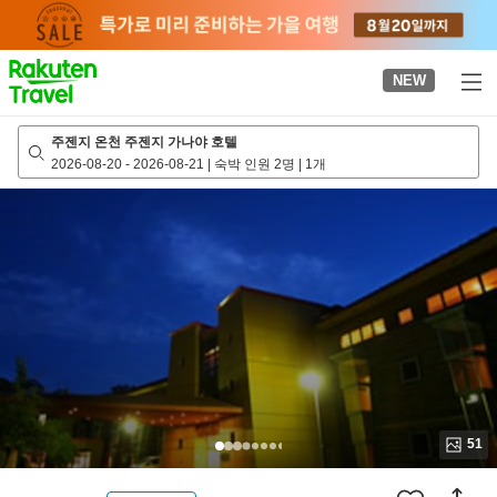
to
top
page
NEW
주젠지 온천 주젠지 가나야 호텔
2026-08-20
-
2026-08-21
|
숙박 인원 2명
|
1개
51