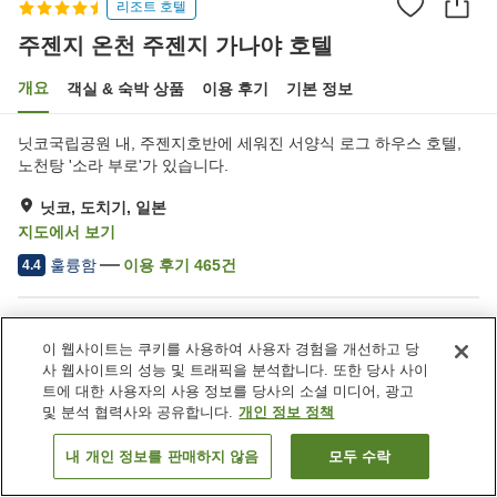
리조트 호텔
주젠지 온천 주젠지 가나야 호텔
개요
객실 & 숙박 상품
이용 후기
기본 정보
닛코국립공원 내, 주젠지호반에 세워진 서양식 로그 하우스 호텔,
노천탕 '소라 부로'가 있습니다.
닛코, 도치기, 일본
지도에서 보기
훌륭함
이용 후기
465
건
4.4
숙소 편의 시설/서비스
이 웹사이트는 쿠키를 사용하여 사용자 경험을 개선하고 당
주차장
스파 / 미용실
사 웹사이트의 성능 및 트래픽을 분석합니다. 또한 당사 사이
레스토랑
바
트에 대한 사용자의 사용 정보를 당사의 소셜 미디어, 광고
및 분석 협력사와 공유합니다.
개인 정보 정책
홈
일본
도치기
닛코
주젠지 온천 주젠지 가나야 호텔
내 개인 정보를 판매하지 않음
모두 수락
객실 보기