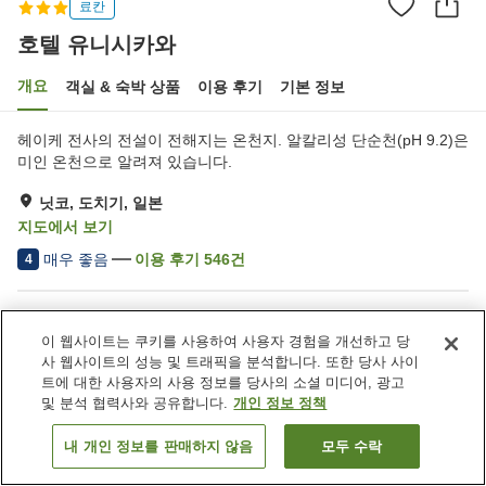
료칸
호텔 유니시카와
개요
객실 & 숙박 상품
이용 후기
기본 정보
헤이케 전사의 전설이 전해지는 온천지. 알칼리성 단순천(pH 9.2)은
미인 온천으로 알려져 있습니다.
닛코, 도치기, 일본
지도에서 보기
매우 좋음
이용 후기
546
건
4
숙소 편의 시설/서비스
이 웹사이트는 쿠키를 사용하여 사용자 경험을 개선하고 당
주차장
라운지
사 웹사이트의 성능 및 트래픽을 분석합니다. 또한 당사 사이
자동판매기
상점
트에 대한 사용자의 사용 정보를 당사의 소셜 미디어, 광고
및 분석 협력사와 공유합니다.
개인 정보 정책
홈
일본
도치기
닛코
호텔 유니시카와
내 개인 정보를 판매하지 않음
모두 수락
객실 보기