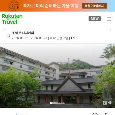
to
top
page
NEW
호텔 유니시카와
2026-08-22
-
2026-08-23
|
숙박 인원 2명
|
1개
49