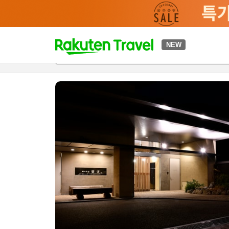
t
NEW
개요
객실 & 숙박 상품
이용 후기
편의 시설/서비스
o
p
P
a
g
e
_
s
e
a
r
c
h