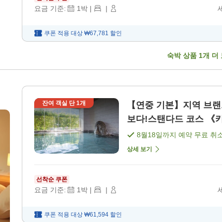
요금 기준:
1
박
|
|
쿠폰 적용 대상
₩67,781
할인
숙박 상품
1
개 더
잔여 객실 단
1
개
【연중 기본】지역 브랜드
보다!스탠다드 코스 《키스
8월18일
까지 예약 무료 취
상세 보기
선착순 쿠폰
요금 기준:
1
박
|
|
쿠폰 적용 대상
₩61,594
할인