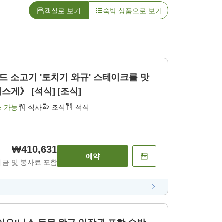
객실로 보기
숙박 상품으로 보기
 소고기 '토치기 와규' 스테이크를 맛
게》 [석식] [조식]
소 가능
식사
조식
석식
₩410,631
예약
세금 및 봉사료 포함