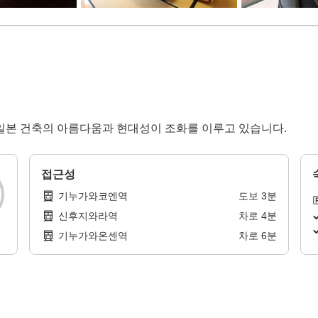
일본 건축의 아름다움과 현대성이 조화를 이루고 있습니다.
접근성
기누가와코엔역
도보
3
분
신후지와라역
차로
4
분
기누가와온센역
차로
6
분