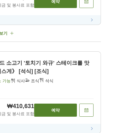
예약
세금 및 봉사료 포함
 보기
 소고기 '토치기 와규' 스테이크를 맛
게》 [석식] [조식]
소 가능
식사
조식
석식
₩410,631
예약
세금 및 봉사료 포함