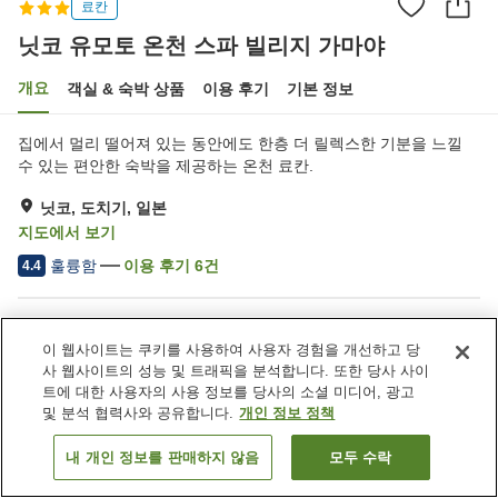
료칸
닛코 유모토 온천 스파 빌리지 가마야
개요
객실 & 숙박 상품
이용 후기
기본 정보
집에서 멀리 떨어져 있는 동안에도 한층 더 릴렉스한 기분을 느낄
수 있는 편안한 숙박을 제공하는 온천 료칸.
닛코, 도치기, 일본
지도에서 보기
훌륭함
이용 후기
6
건
4.4
숙소 편의 시설/서비스
이 웹사이트는 쿠키를 사용하여 사용자 경험을 개선하고 당
주차장
스파 / 미용실
사 웹사이트의 성능 및 트래픽을 분석합니다. 또한 당사 사이
자동판매기
다목적실
트에 대한 사용자의 사용 정보를 당사의 소셜 미디어, 광고
및 분석 협력사와 공유합니다.
개인 정보 정책
홈
일본
도치기
닛코
닛코 유모토 온천 스파 빌리지 가마야
내 개인 정보를 판매하지 않음
모두 수락
객실 보기