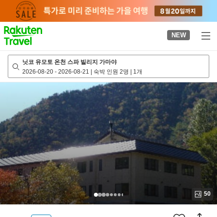
to
top
page
NEW
닛코 유모토 온천 스파 빌리지 가마야
2026-08-20
-
2026-08-21
|
숙박 인원 2명
|
1개
50