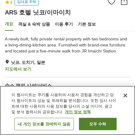
임대용 주택
ARS 호텔 닛코/이마이치
개요
객실 & 숙박 상품
이용 후기
기본 정보
A newly built, fully private rental property with two bedrooms and
a living-dining-kitchen area. Furnished with brand-new furniture
and located just a five-minute walk from JR Imaichi Station.
닛코, 도치기, 일본
지도에서 보기
숙소 편의 시설/서비스
Wi-Fi
식사 구역
이 웹사이트는 쿠키를 사용하여 사용자 경험을 개선하고 당
사 웹사이트의 성능 및 트래픽을 분석합니다. 또한 당사 사이
주차 (무료)
온수 (24시간 이용 가능)
트에 대한 사용자의 사용 정보를 당사의 소셜 미디어, 광고
및 분석 협력사와 공유합니다.
개인 정보 정책
홈
일본
도치기
닛코
ARS 호텔 닛코/이마이치
내 개인 정보를 판매하지 않음
모두 수락
객실 보기