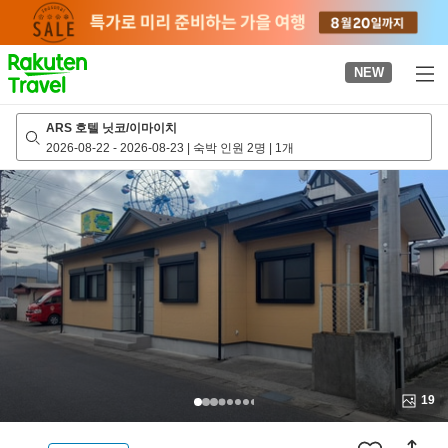
to
top
page
NEW
ARS 호텔 닛코/이마이치
2026-08-22
-
2026-08-23
|
숙박 인원 2명
|
1개
19