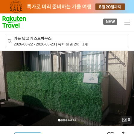
to
top
page
NEW
가든 닛코 게스트하우스
2026-08-22
-
2026-08-23
|
숙박 인원 2명
|
1개
8