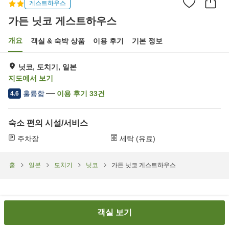
게스트하우스
가든 닛코 게스트하우스
개요
객실 & 숙박 상품
이용 후기
기본 정보
닛코, 도치기, 일본
지도에서 보기
훌륭함
이용 후기
33
건
4.6
숙소 편의 시설/서비스
주차장
세탁 (유료)
홈
일본
도치기
닛코
가든 닛코 게스트하우스
객실 보기