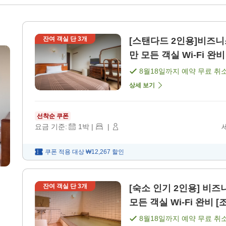
잔여 객실 단
3
개
[스탠다드 2인용]비즈니스나 출
만 모든 객실 Wi-Fi 완
8월18일
까지 예약 무료 취
상세 보기
선착순 쿠폰
요금 기준:
1
박
|
|
쿠폰 적용 대상
₩12,267
할인
잔여 객실 단
3
개
[숙소 인기 2인용] 비즈니스・관광에
모든 객실 Wi-Fi 완비 [
8월18일
까지 예약 무료 취