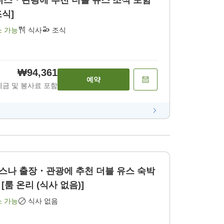
 추천 더블 유스 조식 포함
조식]
소 가능
식사
조식
₩94,361
예약
세금 및 봉사료 포함
장・관광에 추천 더블 유스 숙박
비 [룸 온리 (식사 없음)]
소 가능
식사 없음