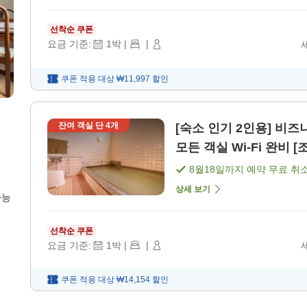
선착순 쿠폰
요금 기준:
1
박
|
|
쿠폰 적용 대상
₩11,997
할인
잔여 객실 단
4
개
[숙소 인기 2인용] 비즈니스・관광에
모든 객실 Wi-Fi 완비 [
8월18일
까지 예약 무료 취
상세 보기
가능
선착순 쿠폰
요금 기준:
1
박
|
|
쿠폰 적용 대상
₩14,154
할인