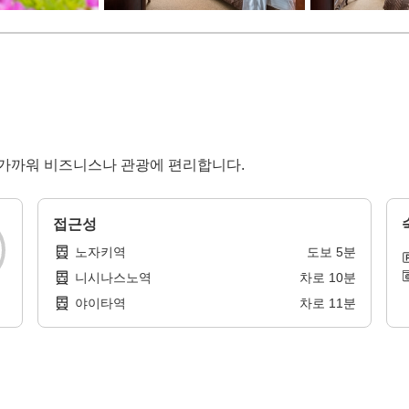
 가까워 비즈니스나 관광에 편리합니다.
접근성
노자키역
도보
5
분
니시나스노역
차로
10
분
야이타역
차로
11
분