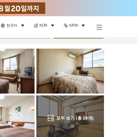
한국어
KOR
KRW
객실 보기
명
•
객실
1
개
검색
모두 보기 (총
29
개)