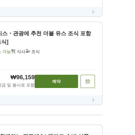
 추천 더블 유스 조식 포함
조식]
소 가능
식사
조식
₩96,159
예약
세금 및 봉사료 포함