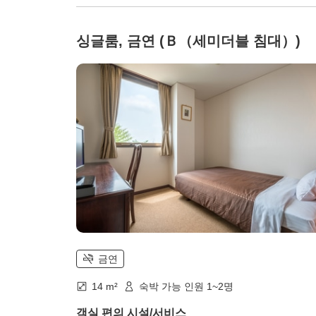
싱글룸, 금연 (Ｂ（세미더블 침대）)
금연
14 m²
숙박 가능 인원 1~2명
객실 편의 시설/서비스