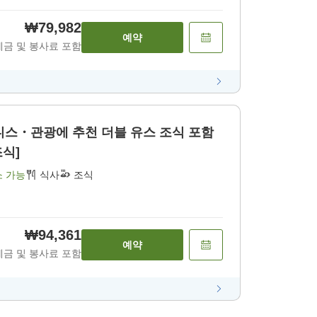
₩79,982
예약
세금 및 봉사료 포함
 추천 더블 유스 조식 포함
조식]
소 가능
식사
조식
₩94,361
예약
세금 및 봉사료 포함