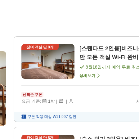
잔여 객실 단
8
개
[스탠다드 2인용]비즈니스나 출
만 모든 객실 Wi-Fi 완
8월18일
까지 예약 무료 취
상세 보기
선착순 쿠폰
요금 기준:
1
박
|
|
쿠폰 적용 대상
₩11,997
할인
잔여 객실 단
8
개