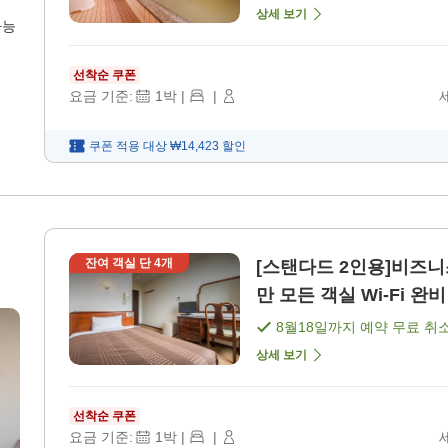
상세 보기
가능
선착순 쿠폰
요금 기준:
1
박
|
|
쿠폰 적용 대상
₩14,423
할인
잔여 객실 단
4
개
[스탠다드 2인용]비즈니스나 출
만 모든 객실 Wi-Fi 완
8월18일
까지 예약 무료 취
상세 보기
선착순 쿠폰
요금 기준:
1
박
|
|