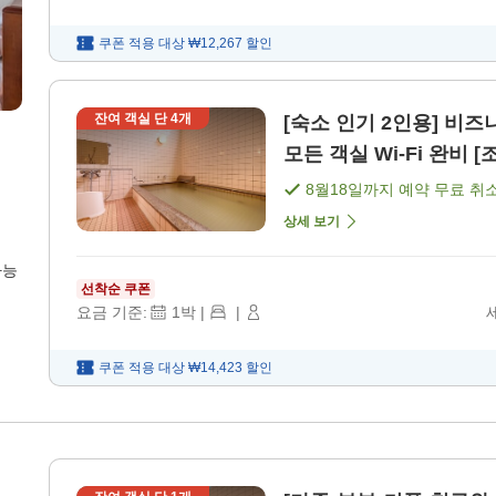
쿠폰 적용 대상
₩12,267
할인
잔여 객실 단
4
개
[숙소 인기 2인용] 비즈니스・관광에
모든 객실 Wi-Fi 완비 [
8월18일
까지 예약 무료 취
상세 보기
가능
선착순 쿠폰
요금 기준:
1
박
|
|
쿠폰 적용 대상
₩14,423
할인