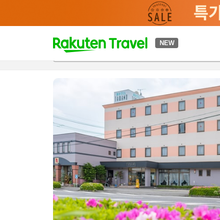
t
NEW
개요
객실 & 숙박 상품
이용 후기
하이라이트
편의 시설/
o
p
P
a
g
e
_
s
e
a
r
c
h