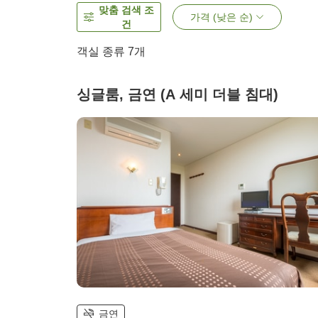
맞춤 검색 조
가격 (낮은 순)
건
객실 종류
7
개
싱글룸, 금연 (A 세미 더블 침대)
금연