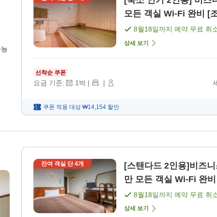
[숙소 인기 2인용] 비즈니스・관광에
모든 객실 Wi-Fi 완비 [
8월18일
까지 예약 무료 취
상세 보기
가능
선착순 쿠폰
요금 기준:
1
박
|
|
쿠폰 적용 대상
₩14,154
할인
잔여 객실 단
4
개
[스탠다드 2인용]비즈니스나 출
만 모든 객실 Wi-Fi 완
8월18일
까지 예약 무료 취
상세 보기