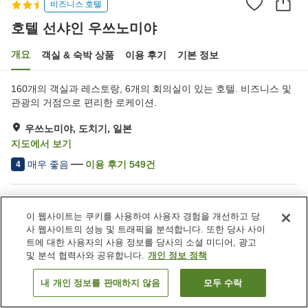
비즈니스 호텔
호텔 선샤인 우쓰노미야
개요
객실 & 숙박 상품
이용 후기
기본 정보
160개의 객실과 레스토랑, 6개의 회의실이 있는 호텔. 비즈니스 및
관광의 거점으로 편리한 로케이션.
우쓰노미야, 도치기, 일본
지도에서 보기
매우 좋음
이용 후기
549
건
4
숙소 편의 시설/서비스
이 웹사이트는 쿠키를 사용하여 사용자 경험을 개선하고 당
주차장
스파 / 미용실
사 웹사이트의 성능 및 트래픽을 분석합니다. 또한 당사 사이
레스토랑
자동판매기
트에 대한 사용자의 사용 정보를 당사의 소셜 미디어, 광고
및 분석 협력사와 공유합니다.
개인 정보 정책
홈
일본
도치기
우쓰노미야
호텔 선샤인 우쓰노미야
내 개인 정보를 판매하지 않음
모두 수락
객실 보기