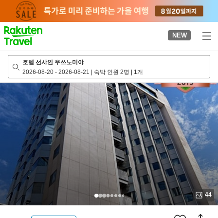
to
top
page
NEW
호텔 선샤인 우쓰노미야
2026-08-20
-
2026-08-21
|
숙박 인원 2명
|
1개
44