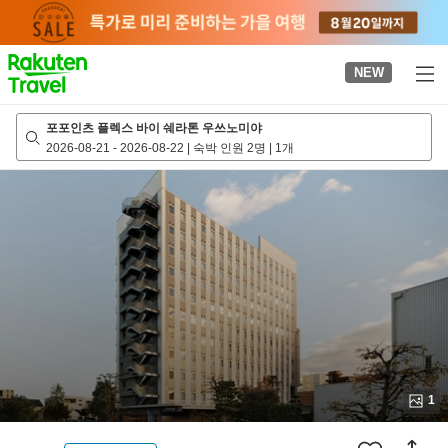
to
top
page
NEW
포포인츠 플렉스 바이 쉐라톤 우쓰노미야
2026-08-21
-
2026-08-22
|
숙박 인원 2명
|
1개
1