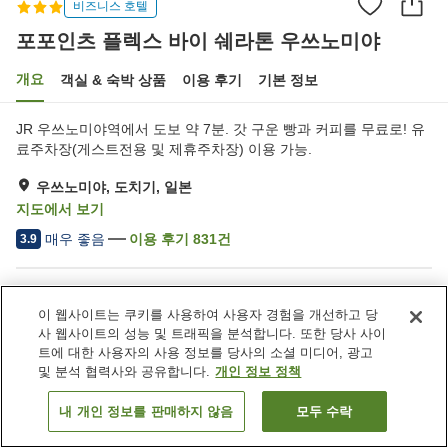
비즈니스 호텔
포포인츠 플렉스 바이 쉐라톤 우쓰노미야
개요
객실 & 숙박 상품
이용 후기
기본 정보
JR 우쓰노미야역에서 도보 약 7분. 갓 구운 빵과 커피를 무료로! 유
료주차장(게스트전용 및 제휴주차장) 이용 가능.
우쓰노미야, 도치기, 일본
지도에서 보기
매우 좋음
이용 후기
831
건
3.9
숙소 편의 시설/서비스
이 웹사이트는 쿠키를 사용하여 사용자 경험을 개선하고 당
Wi-Fi
지정된 흡연 공간
사 웹사이트의 성능 및 트래픽을 분석합니다. 또한 당사 사이
자동판매기
공용 전자레인지
트에 대한 사용자의 사용 정보를 당사의 소셜 미디어, 광고
및 분석 협력사와 공유합니다.
개인 정보 정책
홈
일본
도치기
우쓰노미야
내 개인 정보를 판매하지 않음
모두 수락
객실 보기
포포인츠 플렉스 바이 쉐라톤 우쓰노미야