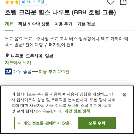
비즈니스 호텔
호텔 크라운 힐스 나루토 (BBH 호텔 그룹)
개요
객실 & 숙박 상품
이용 후기
기본 정보
무료 음료 무료 · 주차장 무료 고속 버스 정류장이나 역도 가까이 액
세스 발군! 전에 대형 슈퍼가있어 편리.
나루토, 도쿠시마, 일본
지도에서 보기
매우 좋음
이용 후기
174
건
3.9
숙소 편의 시설/서비스
이 웹사이트는 쿠키를 사용하여 사용자 경험을 개선하고 당
주차장
자동판매기
사 웹사이트의 성능 및 트래픽을 분석합니다. 또한 당사 사이
세탁 (유료)
택배
트에 대한 사용자의 사용 정보를 당사의 소셜 미디어, 광고
및 분석 협력사와 공유합니다.
개인 정보 정책
홈
일본
도쿠시마
나루토
내 개인 정보를 판매하지 않음
모두 수락
객실 보기
호텔 크라운 힐스 나루토 (BBH 호텔 그룹)