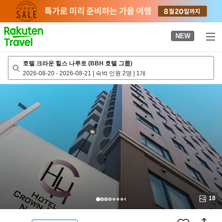
to
top
page
NEW
호텔 크라운 힐스 나루토 (BBH 호텔 그룹)
2026-08-20
-
2026-08-21
|
숙박 인원 2명
|
1개
18