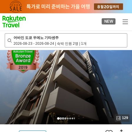
to
top
page
NEW
어바인 도쿄 우에노 기타센주
2026-08-23
-
2026-08-24
|
숙박 인원 2명
|
1개
129