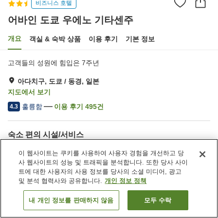
비즈니스 호텔
어바인 도쿄 우에노 기타센주
개요
객실 & 숙박 상품
이용 후기
기본 정보
고객들의 성원에 힘입은 7주년
아다치구, 도쿄 / 동경, 일본
지도에서 보기
훌륭함
이용 후기
495
건
4.3
숙소 편의 시설/서비스
스파 / 미용실
라운지
이 웹사이트는 쿠키를 사용하여 사용자 경험을 개선하고 당
자동판매기
세탁 (무료)
사 웹사이트의 성능 및 트래픽을 분석합니다. 또한 당사 사이
트에 대한 사용자의 사용 정보를 당사의 소셜 미디어, 광고
및 분석 협력사와 공유합니다.
개인 정보 정책
홈
일본
도쿄 / 동경
아다치구
어바인 도쿄 우에노 기타센주
내 개인 정보를 판매하지 않음
모두 수락
객실 보기