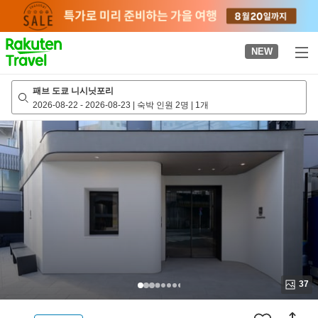
to
top
page
NEW
패브 도쿄 니시닛포리
2026-08-22
-
2026-08-23
|
숙박 인원 2명
|
1개
37