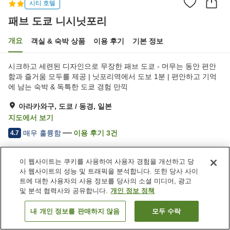
시티 호텔
패브 도쿄 니시닛포리
개요
객실 & 숙박 상품
이용 후기
기본 정보
시크하고 세련된 디자인으로 무장한 패브 도쿄 - 머무는 동안 편안
함과 즐거움 모두를 제공 | 닛포리역에서 도보 1분 | 편안하고 기억
에 남는 숙박 & 독특한 도쿄 경험 만끽
아라카와구, 도쿄 / 동경, 일본
지도에서 보기
매우 훌륭함
이용 후기
3
건
4.7
이 웹사이트는 쿠키를 사용하여 사용자 경험을 개선하고 당
숙소 편의 시설/서비스
사 웹사이트의 성능 및 트래픽을 분석합니다. 또한 당사 사이
세탁 (무료)
트에 대한 사용자의 사용 정보를 당사의 소셜 미디어, 광고
및 분석 협력사와 공유합니다.
개인 정보 정책
홈
일본
도쿄 / 동경
아라카와구
패브 도쿄 니시닛포리
내 개인 정보를 판매하지 않음
모두 수락
객실 보기