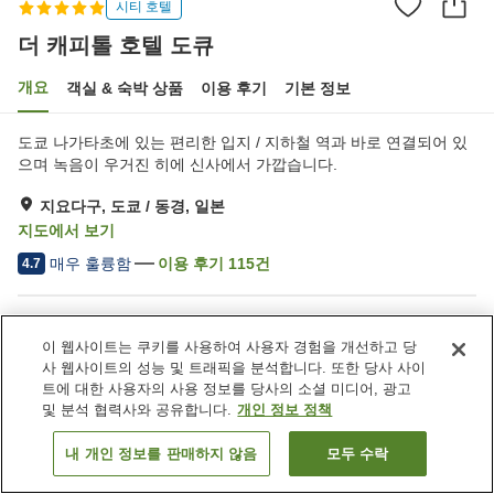
시티 호텔
더 캐피톨 호텔 도큐
개요
객실 & 숙박 상품
이용 후기
기본 정보
도쿄 나가타초에 있는 편리한 입지 / 지하철 역과 바로 연결되어 있
으며 녹음이 우거진 히에 신사에서 가깝습니다.
지요다구, 도쿄 / 동경, 일본
지도에서 보기
매우 훌륭함
이용 후기
115
건
4.7
숙소 편의 시설/서비스
이 웹사이트는 쿠키를 사용하여 사용자 경험을 개선하고 당
사우나
스파 / 미용실
사 웹사이트의 성능 및 트래픽을 분석합니다. 또한 당사 사이
피트니스 클럽 / 헬스장
레스토랑
트에 대한 사용자의 사용 정보를 당사의 소셜 미디어, 광고
및 분석 협력사와 공유합니다.
개인 정보 정책
홈
일본
도쿄 / 동경
지요다구
더 캐피톨 호텔 도큐
내 개인 정보를 판매하지 않음
모두 수락
객실 보기