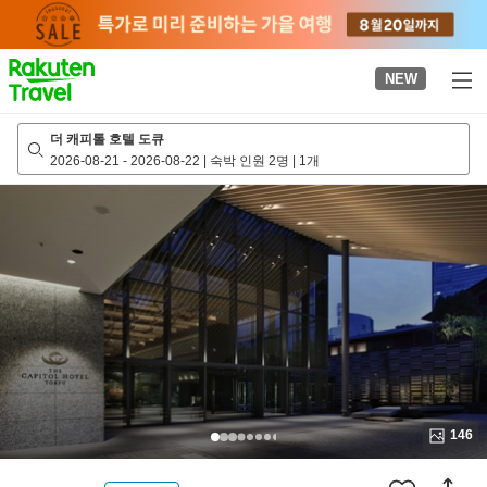
to
top
page
NEW
더 캐피톨 호텔 도큐
2026-08-21
-
2026-08-22
|
숙박 인원 2명
|
1개
146