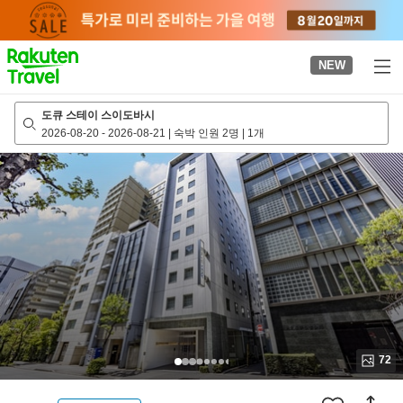
to
top
page
NEW
도큐 스테이 스이도바시
2026-08-20
-
2026-08-21
|
숙박 인원 2명
|
1개
72