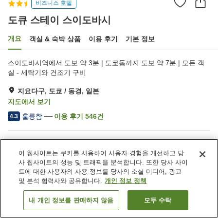
비즈니스 호텔
도큐 스테이 스이도바시
개요
객실 & 숙박 상품
이용 후기
기본 정보
스이도바시역에서 도보 약 3분 | 도쿄돔까지 도보 약 7분 | 모든 객
실 - 세탁기와 건조기 구비
지요다구, 도쿄 / 동경, 일본
지도에서 보기
훌륭함
이용 후기
546
건
4.3
숙소 편의 시설/서비스
이 웹사이트는 쿠키를 사용하여 사용자 경험을 개선하고 당
택배
드라이클리닝
사 웹사이트의 성능 및 트래픽을 분석합니다. 또한 당사 사이
자동판매기
트에 대한 사용자의 사용 정보를 당사의 소셜 미디어, 광고
및 분석 협력사와 공유합니다.
개인 정보 정책
홈
일본
도쿄 / 동경
지요다구
도큐 스테이 스이도바시
내 개인 정보를 판매하지 않음
모두 수락
객실 보기